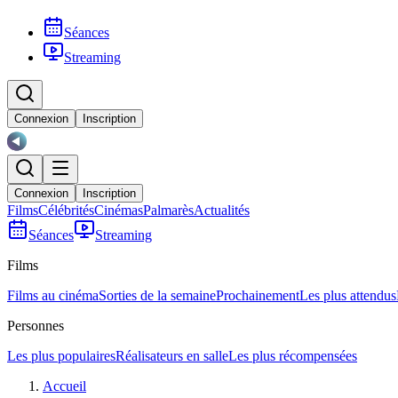
Séances
Streaming
Connexion
Inscription
Connexion
Inscription
Films
Célébrités
Cinémas
Palmarès
Actualités
Séances
Streaming
Films
Films au cinéma
Sorties de la semaine
Prochainement
Les plus attendus
Personnes
Les plus populaires
Réalisateurs en salle
Les plus récompensées
Accueil