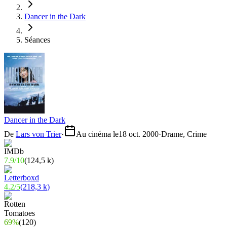
Dancer in the Dark
Séances
Dancer in the Dark
De
Lars von Trier
·
Au cinéma le
18 oct. 2000
·
Drame, Crime
7.9
/
10
(
124,5 k
)
4.2
/
5
(
218,3 k
)
69%
(
120
)