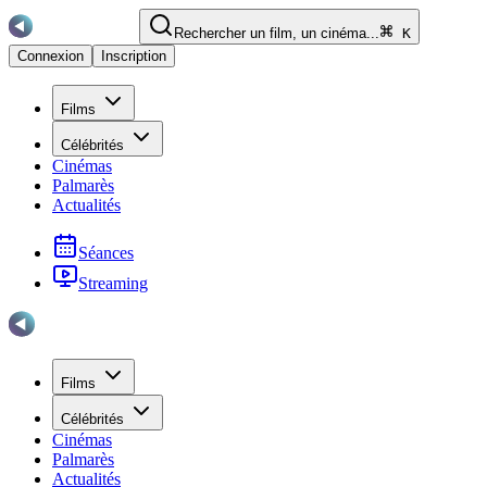
Rechercher un film, un cinéma...
K
Connexion
Inscription
Films
Célébrités
Cinémas
Palmarès
Actualités
Séances
Streaming
Films
Célébrités
Cinémas
Palmarès
Actualités