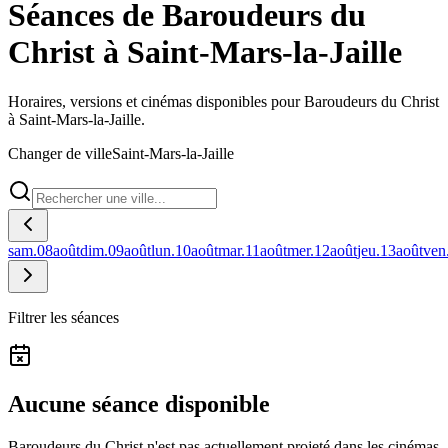
Séances de Baroudeurs du
Christ à Saint-Mars-la-Jaille
Horaires, versions et cinémas disponibles pour Baroudeurs du Christ
à Saint-Mars-la-Jaille.
Changer de ville
Saint-Mars-la-Jaille
sam.
08
août
dim.
09
août
lun.
10
août
mar.
11
août
mer.
12
août
jeu.
13
août
ven
Filtrer les séances
Aucune séance disponible
Baroudeurs du Christ n'est pas actuellement projeté dans les cinémas