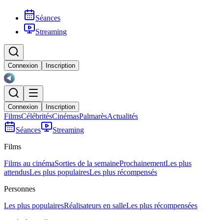
Séances
Streaming
Connexion
Inscription
Connexion
Inscription
Films
Célébrités
Cinémas
Palmarès
Actualités
Séances
Streaming
Films
Films au cinéma
Sorties de la semaine
Prochainement
Les plus
attendus
Les plus populaires
Les plus récompensés
Personnes
Les plus populaires
Réalisateurs en salle
Les plus récompensées