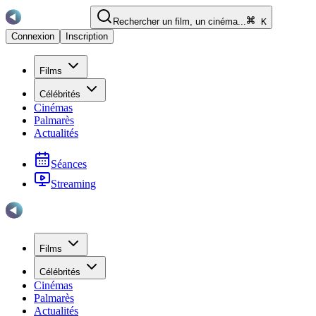
Rechercher un film, un cinéma...
K
Connexion
Inscription
Films
Célébrités
Cinémas
Palmarès
Actualités
Séances
Streaming
Films
Célébrités
Cinémas
Palmarès
Actualités