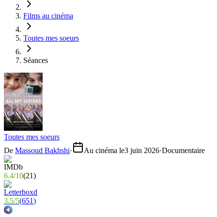
Films au cinéma
Toutes mes soeurs
Séances
Toutes mes soeurs
De
Massoud Bakhshi
·
Au cinéma le
3 juin 2026
·
Documentaire
6.4
/
10
(
21
)
3.5
/
5
(
651
)