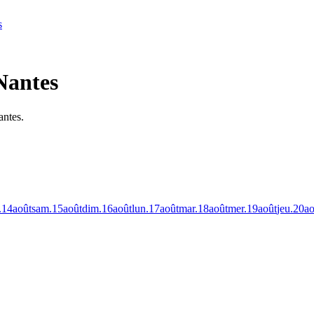
s
Nantes
antes.
.
14
août
sam.
15
août
dim.
16
août
lun.
17
août
mar.
18
août
mer.
19
août
jeu.
20
ao