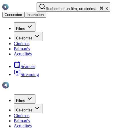
Rechercher un film, un cinéma...
K
Connexion
Inscription
Films
Célébrités
Cinémas
Palmarès
Actualités
Séances
Streaming
Films
Célébrités
Cinémas
Palmarès
Actualités