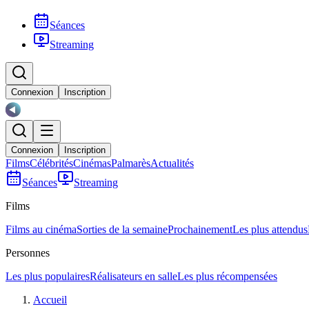
Séances
Streaming
Connexion
Inscription
Connexion
Inscription
Films
Célébrités
Cinémas
Palmarès
Actualités
Séances
Streaming
Films
Films au cinéma
Sorties de la semaine
Prochainement
Les plus attendus
Personnes
Les plus populaires
Réalisateurs en salle
Les plus récompensées
Accueil