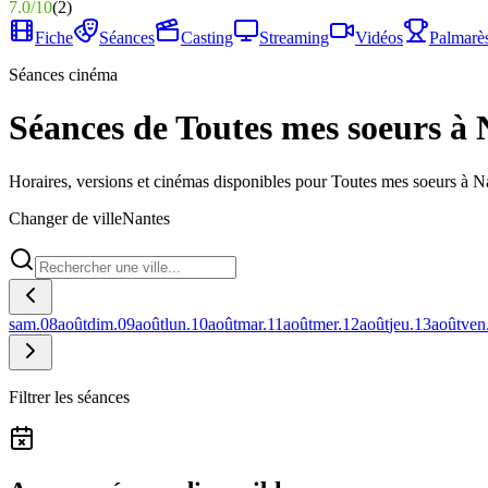
7.0
/
10
(
2
)
Fiche
Séances
Casting
Streaming
Vidéos
Palmarè
Séances cinéma
Séances de Toutes mes soeurs à 
Horaires, versions et cinémas disponibles pour Toutes mes soeurs à N
Changer de ville
Nantes
sam.
08
août
dim.
09
août
lun.
10
août
mar.
11
août
mer.
12
août
jeu.
13
août
ven
Filtrer les séances