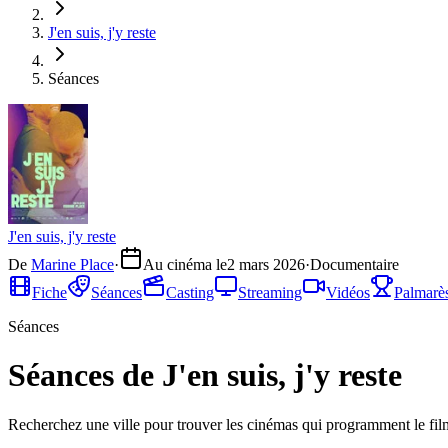
J'en suis, j'y reste
Séances
J'en suis, j'y reste
De
Marine Place
·
Au cinéma le
2 mars 2026
·
Documentaire
Fiche
Séances
Casting
Streaming
Vidéos
Palmarè
Séances
Séances de J'en suis, j'y reste
Recherchez une ville pour trouver les cinémas qui programment le fil