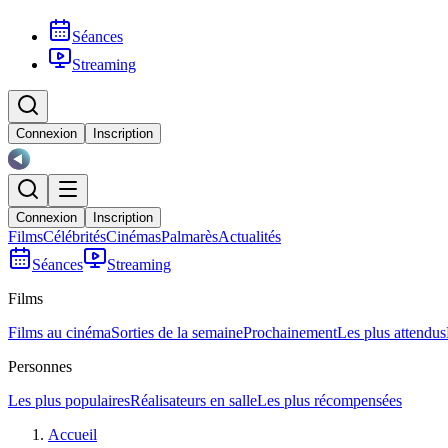
Séances
Streaming
Connexion
Inscription
Connexion
Inscription
Films
Célébrités
Cinémas
Palmarès
Actualités
Séances
Streaming
Films
Films au cinéma
Sorties de la semaine
Prochainement
Les plus attendus
Personnes
Les plus populaires
Réalisateurs en salle
Les plus récompensées
Accueil