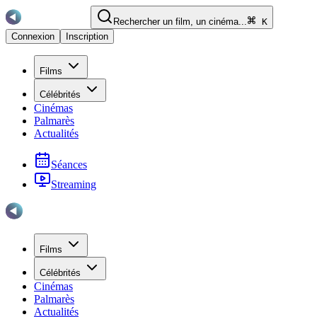
Rechercher un film, un cinéma...
K
Connexion
Inscription
Films
Célébrités
Cinémas
Palmarès
Actualités
Séances
Streaming
Films
Célébrités
Cinémas
Palmarès
Actualités