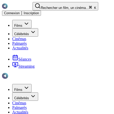
Rechercher un film, un cinéma...
K
Connexion
Inscription
Films
Célébrités
Cinémas
Palmarès
Actualités
Séances
Streaming
Films
Célébrités
Cinémas
Palmarès
Actualités