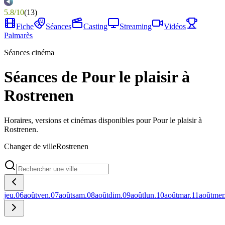
5.8
/
10
(
13
)
Fiche
Séances
Casting
Streaming
Vidéos
Palmarès
Séances cinéma
Séances de Pour le plaisir à
Rostrenen
Horaires, versions et cinémas disponibles pour Pour le plaisir à
Rostrenen.
Changer de ville
Rostrenen
jeu.
06
août
ven.
07
août
sam.
08
août
dim.
09
août
lun.
10
août
mar.
11
août
mer