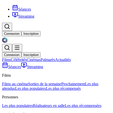
Séances
Streaming
Connexion
Inscription
Connexion
Inscription
Films
Célébrités
Cinémas
Palmarès
Actualités
Séances
Streaming
Films
Films au cinéma
Sorties de la semaine
Prochainement
Les plus
attendus
Les plus populaires
Les plus récompensés
Personnes
Les plus populaires
Réalisateurs en salle
Les plus récompensées