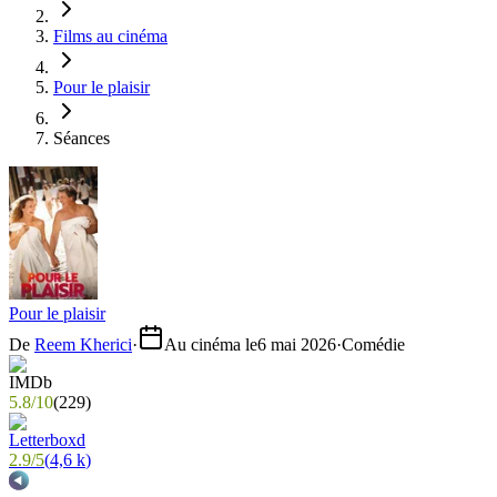
Films au cinéma
Pour le plaisir
Séances
Pour le plaisir
De
Reem Kherici
·
Au cinéma le
6 mai 2026
·
Comédie
5.8
/
10
(
229
)
2.9
/
5
(
4,6 k
)