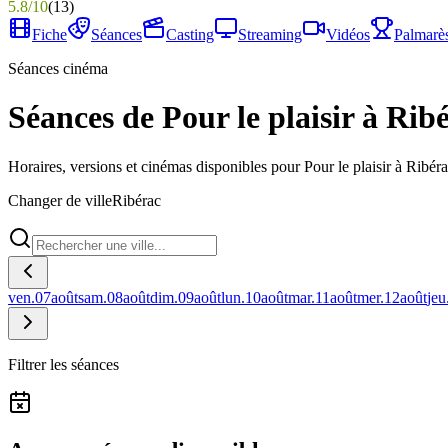
5.8
/
10
(
13
)
Fiche
Séances
Casting
Streaming
Vidéos
Palmarè
Séances cinéma
Séances de Pour le plaisir à Rib
Horaires, versions et cinémas disponibles pour Pour le plaisir à Ribéra
Changer de ville
Ribérac
ven.
07
août
sam.
08
août
dim.
09
août
lun.
10
août
mar.
11
août
mer.
12
août
jeu
Filtrer les séances