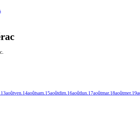
s
érac
c.
.
13
août
ven.
14
août
sam.
15
août
dim.
16
août
lun.
17
août
mar.
18
août
mer.
19
a