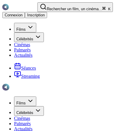
Rechercher un film, un cinéma...
K
Connexion
Inscription
Films
Célébrités
Cinémas
Palmarès
Actualités
Séances
Streaming
Films
Célébrités
Cinémas
Palmarès
Actualités