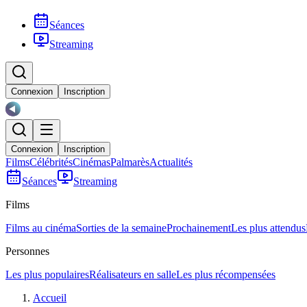
Séances
Streaming
Connexion
Inscription
Connexion
Inscription
Films
Célébrités
Cinémas
Palmarès
Actualités
Séances
Streaming
Films
Films au cinéma
Sorties de la semaine
Prochainement
Les plus attendus
Personnes
Les plus populaires
Réalisateurs en salle
Les plus récompensées
Accueil