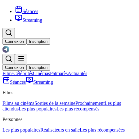
Séances
Streaming
Connexion
Inscription
Connexion
Inscription
Films
Célébrités
Cinémas
Palmarès
Actualités
Séances
Streaming
Films
Films au cinéma
Sorties de la semaine
Prochainement
Les plus
attendus
Les plus populaires
Les plus récompensés
Personnes
Les plus populaires
Réalisateurs en salle
Les plus récompensées