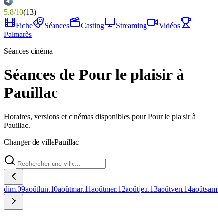
5.8
/
10
(
13
)
Fiche
Séances
Casting
Streaming
Vidéos
Palmarès
Séances cinéma
Séances de Pour le plaisir à
Pauillac
Horaires, versions et cinémas disponibles pour Pour le plaisir à
Pauillac.
Changer de ville
Pauillac
dim.
09
août
lun.
10
août
mar.
11
août
mer.
12
août
jeu.
13
août
ven.
14
août
sam