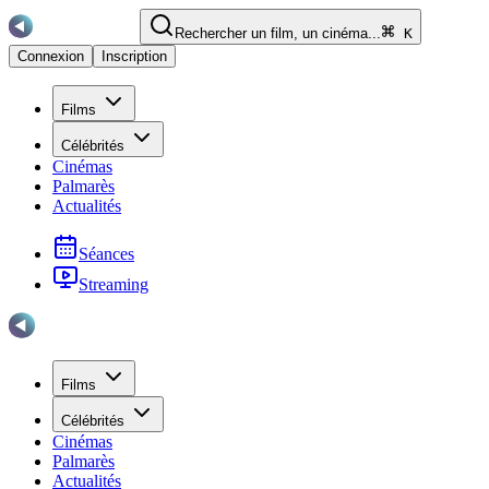
Rechercher un film, un cinéma...
K
Connexion
Inscription
Films
Célébrités
Cinémas
Palmarès
Actualités
Séances
Streaming
Films
Célébrités
Cinémas
Palmarès
Actualités