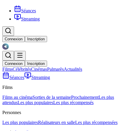
Séances
Streaming
Connexion
Inscription
Connexion
Inscription
Films
Célébrités
Cinémas
Palmarès
Actualités
Séances
Streaming
Films
Films au cinéma
Sorties de la semaine
Prochainement
Les plus
attendus
Les plus populaires
Les plus récompensés
Personnes
Les plus populaires
Réalisateurs en salle
Les plus récompensées