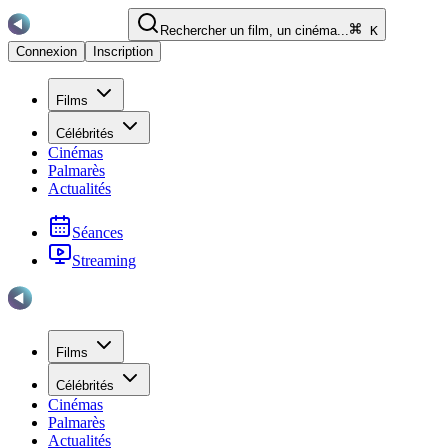
Rechercher un film, un cinéma...
K
Connexion
Inscription
Films
Célébrités
Cinémas
Palmarès
Actualités
Séances
Streaming
Films
Célébrités
Cinémas
Palmarès
Actualités