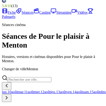
5.8
/
10
(
13
)
Fiche
Séances
Casting
Streaming
Vidéos
Palmarès
Séances cinéma
Séances de Pour le plaisir à
Menton
Horaires, versions et cinémas disponibles pour Pour le plaisir à
Menton.
Changer de ville
Menton
lun.
10
août
mar.
11
août
mer.
12
août
jeu.
13
août
ven.
14
août
sam.
15
août
dim