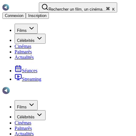
Rechercher un film, un cinéma...
K
Connexion
Inscription
Films
Célébrités
Cinémas
Palmarès
Actualités
Séances
Streaming
Films
Célébrités
Cinémas
Palmarès
Actualités