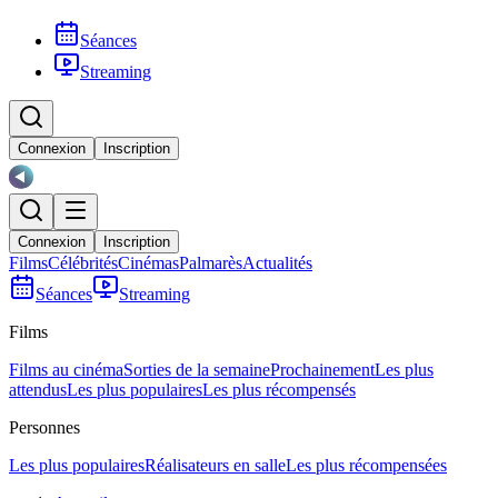
Séances
Streaming
Connexion
Inscription
Connexion
Inscription
Films
Célébrités
Cinémas
Palmarès
Actualités
Séances
Streaming
Films
Films au cinéma
Sorties de la semaine
Prochainement
Les plus
attendus
Les plus populaires
Les plus récompensés
Personnes
Les plus populaires
Réalisateurs en salle
Les plus récompensées