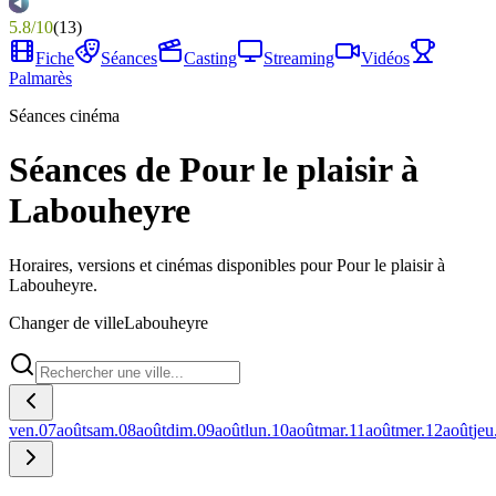
5.8
/
10
(
13
)
Fiche
Séances
Casting
Streaming
Vidéos
Palmarès
Séances cinéma
Séances de Pour le plaisir à
Labouheyre
Horaires, versions et cinémas disponibles pour Pour le plaisir à
Labouheyre.
Changer de ville
Labouheyre
ven.
07
août
sam.
08
août
dim.
09
août
lun.
10
août
mar.
11
août
mer.
12
août
jeu