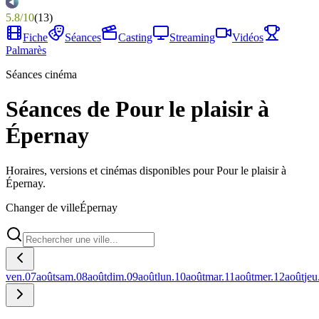
5.8
/
10
(
13
)
Fiche
Séances
Casting
Streaming
Vidéos
Palmarès
Séances cinéma
Séances de Pour le plaisir à
Épernay
Horaires, versions et cinémas disponibles pour Pour le plaisir à
Épernay.
Changer de ville
Épernay
ven.
07
août
sam.
08
août
dim.
09
août
lun.
10
août
mar.
11
août
mer.
12
août
jeu