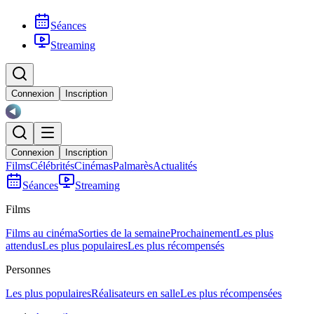
Séances
Streaming
Connexion
Inscription
Connexion
Inscription
Films
Célébrités
Cinémas
Palmarès
Actualités
Séances
Streaming
Films
Films au cinéma
Sorties de la semaine
Prochainement
Les plus
attendus
Les plus populaires
Les plus récompensés
Personnes
Les plus populaires
Réalisateurs en salle
Les plus récompensées