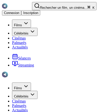
Rechercher un film, un cinéma...
K
Connexion
Inscription
Films
Célébrités
Cinémas
Palmarès
Actualités
Séances
Streaming
Films
Célébrités
Cinémas
Palmarès
Actualités