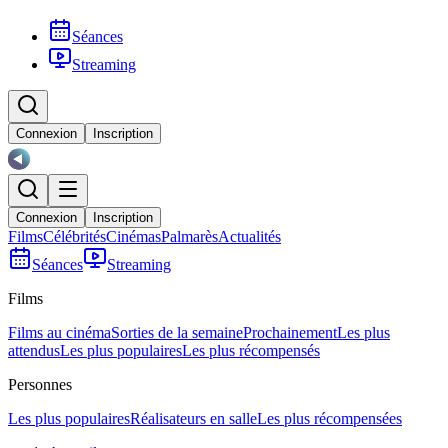
Séances
Streaming
Connexion
Inscription
Connexion
Inscription
Films
Célébrités
Cinémas
Palmarès
Actualités
Séances
Streaming
Films
Films au cinéma
Sorties de la semaine
Prochainement
Les plus
attendus
Les plus populaires
Les plus récompensés
Personnes
Les plus populaires
Réalisateurs en salle
Les plus récompensées