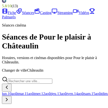
5.8
/
10
(
13
)
Fiche
Séances
Casting
Streaming
Vidéos
Palmarès
Séances cinéma
Séances de Pour le plaisir à
Châteaulin
Horaires, versions et cinémas disponibles pour Pour le plaisir à
Châteaulin.
Changer de ville
Châteaulin
lun.
10
août
mar.
11
août
mer.
12
août
jeu.
13
août
ven.
14
août
sam.
15
août
dim