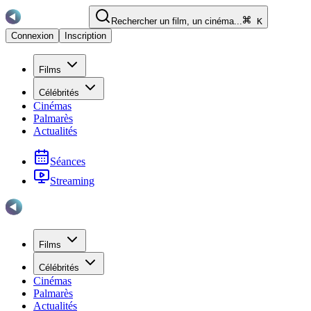
Rechercher un film, un cinéma...
K
Connexion
Inscription
Films
Célébrités
Cinémas
Palmarès
Actualités
Séances
Streaming
Films
Célébrités
Cinémas
Palmarès
Actualités