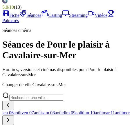
5.8
/
10
(
13
)
Fiche
Séances
Casting
Streaming
Vidéos
Palmarès
Séances cinéma
Séances de Pour le plaisir à
Cavalaire-sur-Mer
Horaires, versions et cinémas disponibles pour Pour le plaisir à
Cavalaire-sur-Mer.
Changer de ville
Cavalaire-sur-Mer
jeu.
06
août
ven.
07
août
sam.
08
août
dim.
09
août
lun.
10
août
mar.
11
août
mer