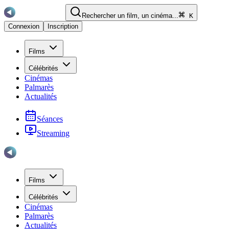
Rechercher un film, un cinéma...
K
Connexion
Inscription
Films
Célébrités
Cinémas
Palmarès
Actualités
Séances
Streaming
Films
Célébrités
Cinémas
Palmarès
Actualités