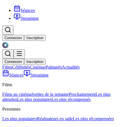
Séances
Streaming
Connexion
Inscription
Connexion
Inscription
Films
Célébrités
Cinémas
Palmarès
Actualités
Séances
Streaming
Films
Films au cinéma
Sorties de la semaine
Prochainement
Les plus
attendus
Les plus populaires
Les plus récompensés
Personnes
Les plus populaires
Réalisateurs en salle
Les plus récompensées