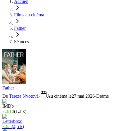
Accueil
Films au cinéma
Father
Séances
Father
De
Tereza Nvotová
·
Au cinéma le
27 mai 2026
·
Drame
7.3
/
10
(
1,3 k
)
3.6
/
5
(
4,5 k
)