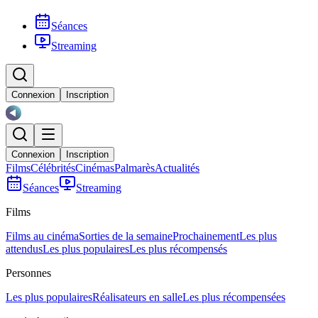
Séances
Streaming
Connexion
Inscription
Connexion
Inscription
Films
Célébrités
Cinémas
Palmarès
Actualités
Séances
Streaming
Films
Films au cinéma
Sorties de la semaine
Prochainement
Les plus
attendus
Les plus populaires
Les plus récompensés
Personnes
Les plus populaires
Réalisateurs en salle
Les plus récompensées