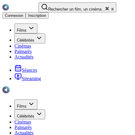
Rechercher un film, un cinéma...
K
Connexion
Inscription
Films
Célébrités
Cinémas
Palmarès
Actualités
Séances
Streaming
Films
Célébrités
Cinémas
Palmarès
Actualités