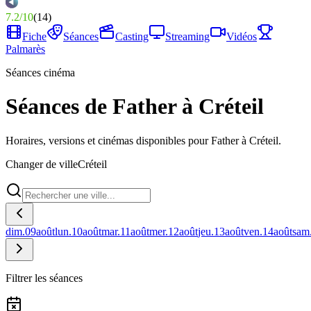
7.2
/
10
(
14
)
Fiche
Séances
Casting
Streaming
Vidéos
Palmarès
Séances cinéma
Séances de Father à Créteil
Horaires, versions et cinémas disponibles pour Father à Créteil.
Changer de ville
Créteil
dim.
09
août
lun.
10
août
mar.
11
août
mer.
12
août
jeu.
13
août
ven.
14
août
sam
Filtrer les séances