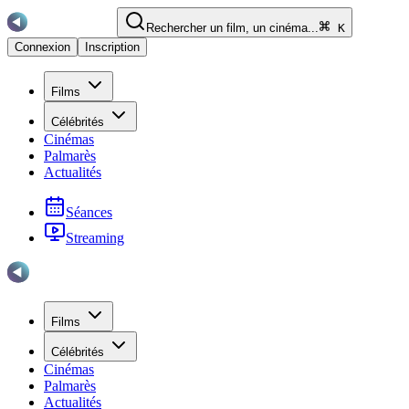
Rechercher un film, un cinéma...
K
Connexion
Inscription
Films
Célébrités
Cinémas
Palmarès
Actualités
Séances
Streaming
Films
Célébrités
Cinémas
Palmarès
Actualités