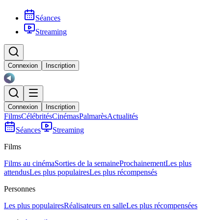
Séances
Streaming
Connexion
Inscription
Connexion
Inscription
Films
Célébrités
Cinémas
Palmarès
Actualités
Séances
Streaming
Films
Films au cinéma
Sorties de la semaine
Prochainement
Les plus
attendus
Les plus populaires
Les plus récompensés
Personnes
Les plus populaires
Réalisateurs en salle
Les plus récompensées