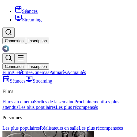
Séances
Streaming
Connexion
Inscription
Connexion
Inscription
Films
Célébrités
Cinémas
Palmarès
Actualités
Séances
Streaming
Films
Films au cinéma
Sorties de la semaine
Prochainement
Les plus
attendus
Les plus populaires
Les plus récompensés
Personnes
Les plus populaires
Réalisateurs en salle
Les plus récompensées