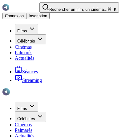
Rechercher un film, un cinéma...
K
Connexion
Inscription
Films
Célébrités
Cinémas
Palmarès
Actualités
Séances
Streaming
Films
Célébrités
Cinémas
Palmarès
Actualités