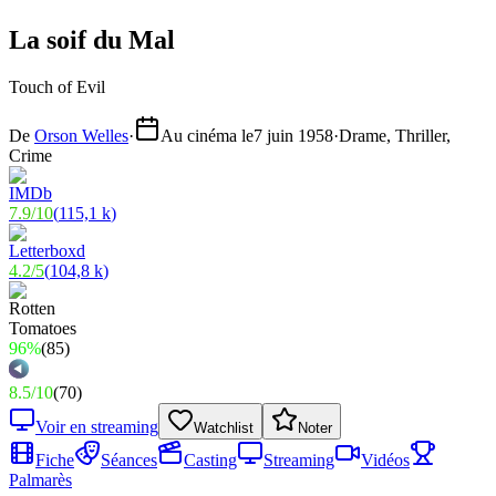
La soif du Mal
Touch of Evil
De
Orson Welles
·
Au cinéma le
7 juin 1958
·
Drame, Thriller,
Crime
7.9
/
10
(
115,1 k
)
4.2
/
5
(
104,8 k
)
96%
(
85
)
8.5
/
10
(
70
)
Voir en streaming
Watchlist
Noter
Fiche
Séances
Casting
Streaming
Vidéos
Palmarès