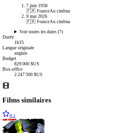
7 juin 1958
🇫🇷 France
Au cinéma
9 mai 2026
🇫🇷 France
Au cinéma
Voir toutes les dates (
7
)
Durée
1
h
35
Langue originale
anglais
Budget
829 000 $US
Box-office
2 247 500 $US
Films similaires
8.1