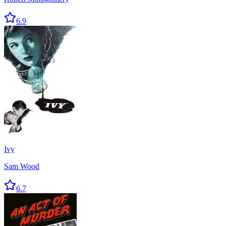
6.9
Ivy
Sam Wood
6.7