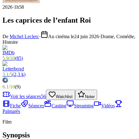
2026
·
1h58
Les caprices de l’enfant Roi
De
Michel Leclerc
·
Au cinéma le
24 juin 2026
·
Drame, Comédie,
Histoire
5.9
/
10
(
85
)
3.1
/
5
(
2,3 k
)
6.1
/
10
(
9
)
Voir les séances
56
Watchlist
Noter
Fiche
Séances
Casting
Streaming
Vidéos
Palmarès
Film
Synopsis