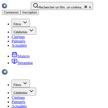
Rechercher un film, un cinéma...
K
Connexion
Inscription
Films
Célébrités
Cinémas
Palmarès
Actualités
Séances
Streaming
Films
Célébrités
Cinémas
Palmarès
Actualités