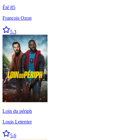
Été 85
François Ozon
5.3
Loin du périph
Louis Leterrier
5.6