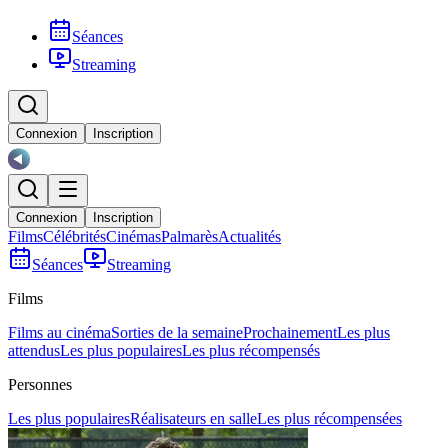
Séances
Streaming
Connexion
Inscription
Connexion
Inscription
Films
Célébrités
Cinémas
Palmarès
Actualités
Séances
Streaming
Films
Films au cinéma
Sorties de la semaine
Prochainement
Les plus
attendus
Les plus populaires
Les plus récompensés
Personnes
Les plus populaires
Réalisateurs en salle
Les plus récompensées