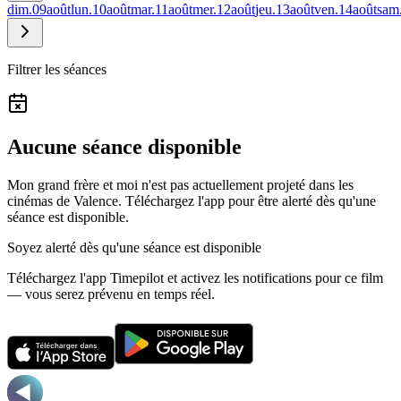
dim.
09
août
lun.
10
août
mar.
11
août
mer.
12
août
jeu.
13
août
ven.
14
août
sam
Filtrer les séances
Aucune séance disponible
Mon grand frère et moi n'est pas actuellement projeté dans les
cinémas de Valence.
Téléchargez l'app pour être alerté dès qu'une
séance est disponible.
Soyez alerté dès qu'une séance est disponible
Téléchargez l'app Timepilot et activez les notifications pour ce film
— vous serez prévenu en temps réel.