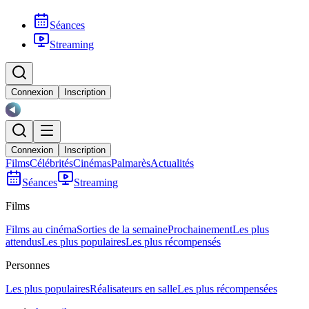
Séances
Streaming
Connexion
Inscription
Connexion
Inscription
Films
Célébrités
Cinémas
Palmarès
Actualités
Séances
Streaming
Films
Films au cinéma
Sorties de la semaine
Prochainement
Les plus
attendus
Les plus populaires
Les plus récompensés
Personnes
Les plus populaires
Réalisateurs en salle
Les plus récompensées