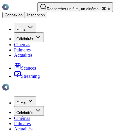
Rechercher un film, un cinéma...
K
Connexion
Inscription
Films
Célébrités
Cinémas
Palmarès
Actualités
Séances
Streaming
Films
Célébrités
Cinémas
Palmarès
Actualités