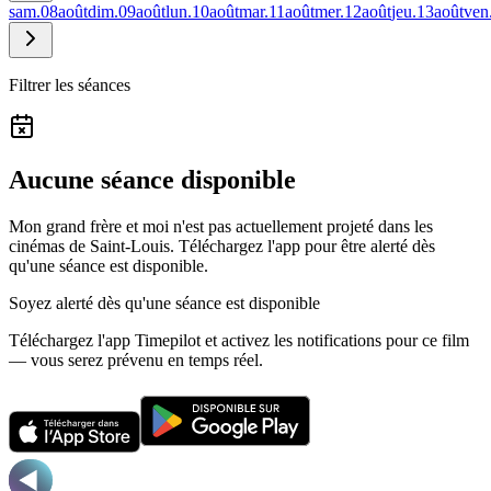
sam.
08
août
dim.
09
août
lun.
10
août
mar.
11
août
mer.
12
août
jeu.
13
août
ven
Filtrer les séances
Aucune séance disponible
Mon grand frère et moi n'est pas actuellement projeté dans les
cinémas de Saint-Louis.
Téléchargez l'app pour être alerté dès
qu'une séance est disponible.
Soyez alerté dès qu'une séance est disponible
Téléchargez l'app Timepilot et activez les notifications pour ce film
— vous serez prévenu en temps réel.