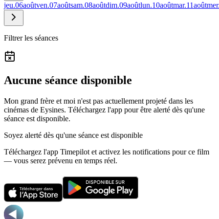
jeu.
06
août
ven.
07
août
sam.
08
août
dim.
09
août
lun.
10
août
mar.
11
août
mer
Filtrer les séances
Aucune séance disponible
Mon grand frère et moi n'est pas actuellement projeté dans les
cinémas de Eysines.
Téléchargez l'app pour être alerté dès qu'une
séance est disponible.
Soyez alerté dès qu'une séance est disponible
Téléchargez l'app Timepilot et activez les notifications pour ce film
— vous serez prévenu en temps réel.