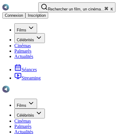
Rechercher un film, un cinéma...
K
Connexion
Inscription
Films
Célébrités
Cinémas
Palmarès
Actualités
Séances
Streaming
Films
Célébrités
Cinémas
Palmarès
Actualités