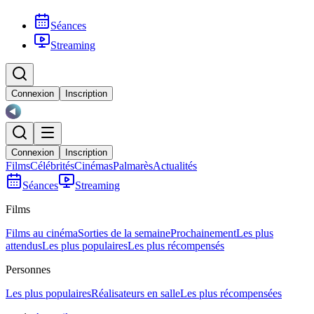
Séances
Streaming
Connexion
Inscription
Connexion
Inscription
Films
Célébrités
Cinémas
Palmarès
Actualités
Séances
Streaming
Films
Films au cinéma
Sorties de la semaine
Prochainement
Les plus
attendus
Les plus populaires
Les plus récompensés
Personnes
Les plus populaires
Réalisateurs en salle
Les plus récompensées