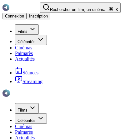
Rechercher un film, un cinéma...
K
Connexion
Inscription
Films
Célébrités
Cinémas
Palmarès
Actualités
Séances
Streaming
Films
Célébrités
Cinémas
Palmarès
Actualités