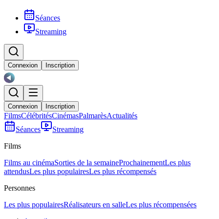
Séances
Streaming
Connexion
Inscription
Connexion
Inscription
Films
Célébrités
Cinémas
Palmarès
Actualités
Séances
Streaming
Films
Films au cinéma
Sorties de la semaine
Prochainement
Les plus
attendus
Les plus populaires
Les plus récompensés
Personnes
Les plus populaires
Réalisateurs en salle
Les plus récompensées