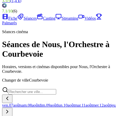
3.5
/
5
(
1,4 k
)
7.1
/
10
(
6
)
Fiche
Séances
Casting
Streaming
Vidéos
Palmarès
Séances cinéma
Séances de Nous, l'Orchestre à
Courbevoie
Horaires, versions et cinémas disponibles pour Nous, l'Orchestre à
Courbevoie.
Changer de ville
Courbevoie
ven.
07
août
sam.
08
août
dim.
09
août
lun.
10
août
mar.
11
août
mer.
12
août
jeu