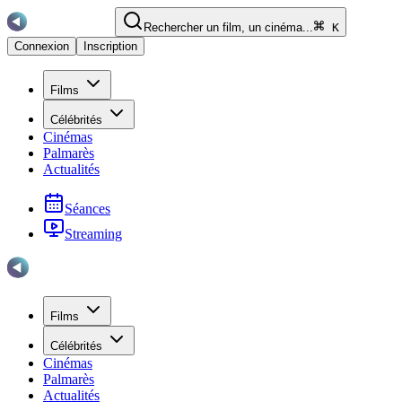
Rechercher un film, un cinéma...
K
Connexion
Inscription
Films
Célébrités
Cinémas
Palmarès
Actualités
Séances
Streaming
Films
Célébrités
Cinémas
Palmarès
Actualités