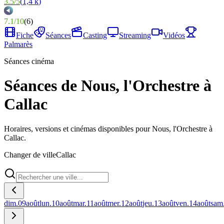
3.5
/
5
(
1,4 k
)
7.1
/
10
(
6
)
Fiche
Séances
Casting
Streaming
Vidéos
Palmarès
Séances cinéma
Séances de Nous, l'Orchestre à
Callac
Horaires, versions et cinémas disponibles pour Nous, l'Orchestre à
Callac.
Changer de ville
Callac
dim.
09
août
lun.
10
août
mar.
11
août
mer.
12
août
jeu.
13
août
ven.
14
août
sam