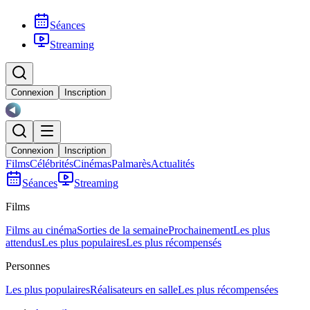
Séances
Streaming
Connexion
Inscription
Connexion
Inscription
Films
Célébrités
Cinémas
Palmarès
Actualités
Séances
Streaming
Films
Films au cinéma
Sorties de la semaine
Prochainement
Les plus
attendus
Les plus populaires
Les plus récompensés
Personnes
Les plus populaires
Réalisateurs en salle
Les plus récompensées