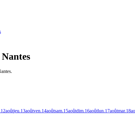
s
à Nantes
Nantes.
.
12
août
jeu.
13
août
ven.
14
août
sam.
15
août
dim.
16
août
lun.
17
août
mar.
18
ao