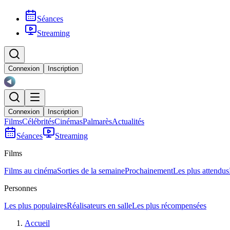
Séances
Streaming
Connexion
Inscription
Connexion
Inscription
Films
Célébrités
Cinémas
Palmarès
Actualités
Séances
Streaming
Films
Films au cinéma
Sorties de la semaine
Prochainement
Les plus attendus
Personnes
Les plus populaires
Réalisateurs en salle
Les plus récompensées
Accueil