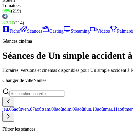
98%
(
219
)
8.2
/
10
(
114
)
Fiche
Séances
Casting
Streaming
Vidéos
Palmarè
Séances cinéma
Séances de Un simple accident 
Horaires, versions et cinémas disponibles pour Un simple accident à 
Changer de ville
Nantes
jeu.
06
août
ven.
07
août
sam.
08
août
dim.
09
août
lun.
10
août
mar.
11
août
mer
Filtrer les séances