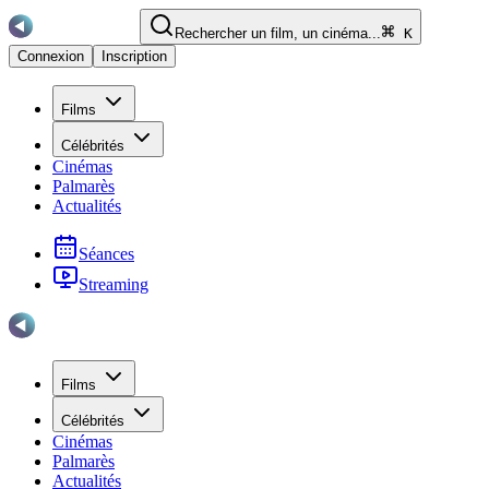
Rechercher un film, un cinéma...
K
Connexion
Inscription
Films
Célébrités
Cinémas
Palmarès
Actualités
Séances
Streaming
Films
Célébrités
Cinémas
Palmarès
Actualités