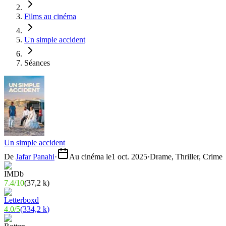
Films au cinéma
Un simple accident
Séances
Un simple accident
De
Jafar Panahi
·
Au cinéma le
1 oct. 2025
·
Drame, Thriller, Crime
7.4
/
10
(
37,2 k
)
4.0
/
5
(
334,2 k
)