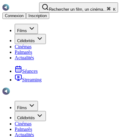
Rechercher un film, un cinéma...
K
Connexion
Inscription
Films
Célébrités
Cinémas
Palmarès
Actualités
Séances
Streaming
Films
Célébrités
Cinémas
Palmarès
Actualités