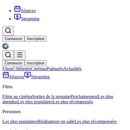
Séances
Streaming
Connexion
Inscription
Connexion
Inscription
Films
Célébrités
Cinémas
Palmarès
Actualités
Séances
Streaming
Films
Films au cinéma
Sorties de la semaine
Prochainement
Les plus
attendus
Les plus populaires
Les plus récompensés
Personnes
Les plus populaires
Réalisateurs en salle
Les plus récompensées