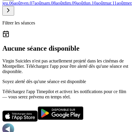
jeu.
06
août
ven.
07
août
sam.
08
août
dim.
09
août
lun.
10
août
mar.
11
août
mer
Filtrer les séances
Aucune séance disponible
Virgin Suicides n'est pas actuellement projeté dans les cinémas de
Montpellier.
Téléchargez l'app pour être alerté dès qu'une séance est
disponible.
Soyez alerté dès qu'une séance est disponible
Téléchargez l'app Timepilot et activez les notifications pour ce film
— vous serez prévenu en temps réel.