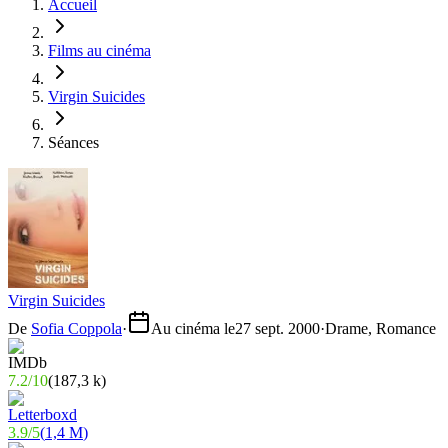
Accueil
Films au cinéma
Virgin Suicides
Séances
Virgin Suicides
De
Sofia Coppola
·
Au cinéma le
27 sept. 2000
·
Drame, Romance
7.2
/
10
(
187,3 k
)
3.9
/
5
(
1,4 M
)