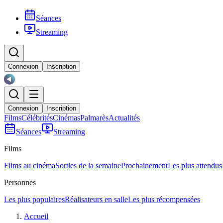
Séances
Streaming
Connexion
Inscription
Connexion
Inscription
Films
Célébrités
Cinémas
Palmarès
Actualités
Séances
Streaming
Films
Films au cinéma
Sorties de la semaine
Prochainement
Les plus attendus
Personnes
Les plus populaires
Réalisateurs en salle
Les plus récompensées
Accueil