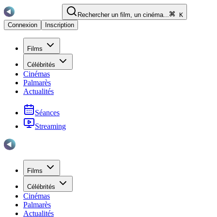
Rechercher un film, un cinéma...
K
Connexion
Inscription
Films
Célébrités
Cinémas
Palmarès
Actualités
Séances
Streaming
Films
Célébrités
Cinémas
Palmarès
Actualités