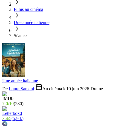
Films au cinéma
Une année italienne
Séances
Une année italienne
De
Laura Samani
·
Au cinéma le
10 juin 2026
·
Drame
7.0
/
10
(
280
)
3.4
/
5
(
5,9 k
)