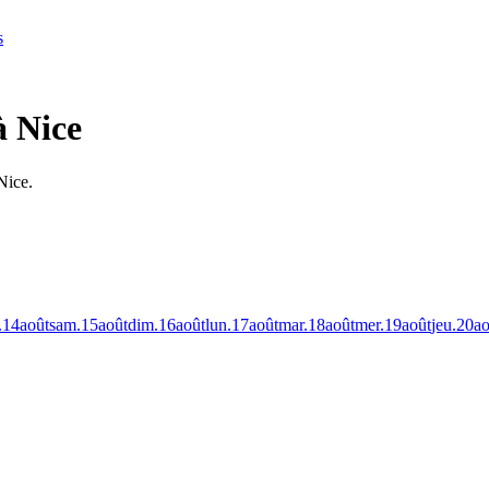
s
à Nice
Nice.
.
14
août
sam.
15
août
dim.
16
août
lun.
17
août
mar.
18
août
mer.
19
août
jeu.
20
ao