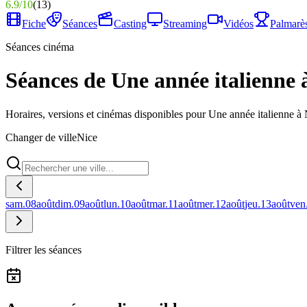
6.9
/
10
(
13
)
Fiche
Séances
Casting
Streaming
Vidéos
Palmarè
Séances cinéma
Séances de Une année italienne 
Horaires, versions et cinémas disponibles pour Une année italienne à 
Changer de ville
Nice
sam.
08
août
dim.
09
août
lun.
10
août
mar.
11
août
mer.
12
août
jeu.
13
août
ven
Filtrer les séances