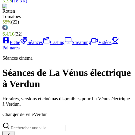
3.3
/
5
(
18,3 k
)
55%
(
22
)
6.4
/
10
(
32
)
Fiche
Séances
Casting
Streaming
Vidéos
Palmarès
Séances cinéma
Séances de La Vénus électrique
à Verdun
Horaires, versions et cinémas disponibles pour La Vénus électrique
à Verdun.
Changer de ville
Verdun