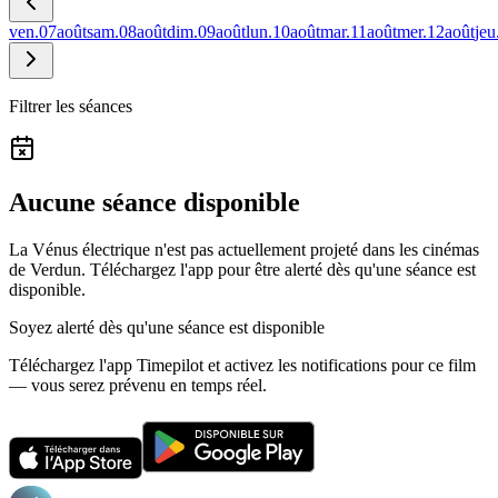
ven.
07
août
sam.
08
août
dim.
09
août
lun.
10
août
mar.
11
août
mer.
12
août
jeu
Filtrer les séances
Aucune séance disponible
La Vénus électrique n'est pas actuellement projeté dans les cinémas
de Verdun.
Téléchargez l'app pour être alerté dès qu'une séance est
disponible.
Soyez alerté dès qu'une séance est disponible
Téléchargez l'app Timepilot et activez les notifications pour ce film
— vous serez prévenu en temps réel.