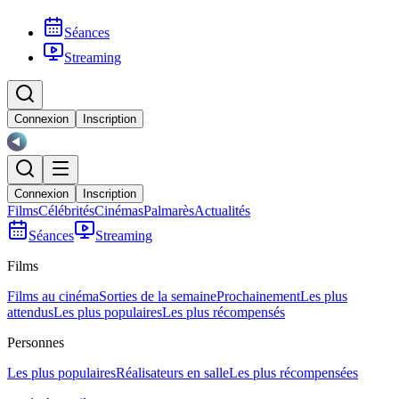
Séances
Streaming
Connexion
Inscription
Connexion
Inscription
Films
Célébrités
Cinémas
Palmarès
Actualités
Séances
Streaming
Films
Films au cinéma
Sorties de la semaine
Prochainement
Les plus
attendus
Les plus populaires
Les plus récompensés
Personnes
Les plus populaires
Réalisateurs en salle
Les plus récompensées