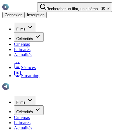
Rechercher un film, un cinéma...
K
Connexion
Inscription
Films
Célébrités
Cinémas
Palmarès
Actualités
Séances
Streaming
Films
Célébrités
Cinémas
Palmarès
Actualités