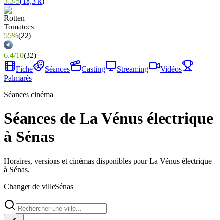
3.3
/
5
(
18,3 k
)
55%
(
22
)
6.4
/
10
(
32
)
Fiche
Séances
Casting
Streaming
Vidéos
Palmarès
Séances cinéma
Séances de La Vénus électrique
à Sénas
Horaires, versions et cinémas disponibles pour La Vénus électrique
à Sénas.
Changer de ville
Sénas