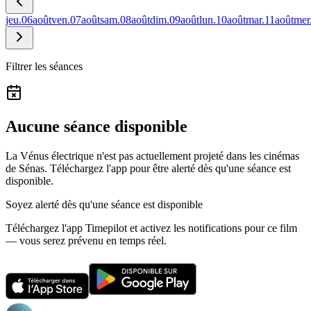
jeu.
06
août
ven.
07
août
sam.
08
août
dim.
09
août
lun.
10
août
mar.
11
août
mer
Filtrer les séances
Aucune séance disponible
La Vénus électrique n'est pas actuellement projeté dans les cinémas
de Sénas.
Téléchargez l'app pour être alerté dès qu'une séance est
disponible.
Soyez alerté dès qu'une séance est disponible
Téléchargez l'app Timepilot et activez les notifications pour ce film
— vous serez prévenu en temps réel.