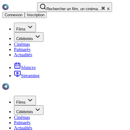
Rechercher un film, un cinéma...
K
Connexion
Inscription
Films
Célébrités
Cinémas
Palmarès
Actualités
Séances
Streaming
Films
Célébrités
Cinémas
Palmarès
Actualités