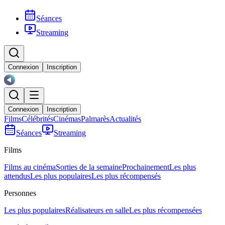
Séances
Streaming
Connexion
Inscription
Connexion
Inscription
Films
Célébrités
Cinémas
Palmarès
Actualités
Séances
Streaming
Films
Films au cinéma
Sorties de la semaine
Prochainement
Les plus
attendus
Les plus populaires
Les plus récompensés
Personnes
Les plus populaires
Réalisateurs en salle
Les plus récompensées