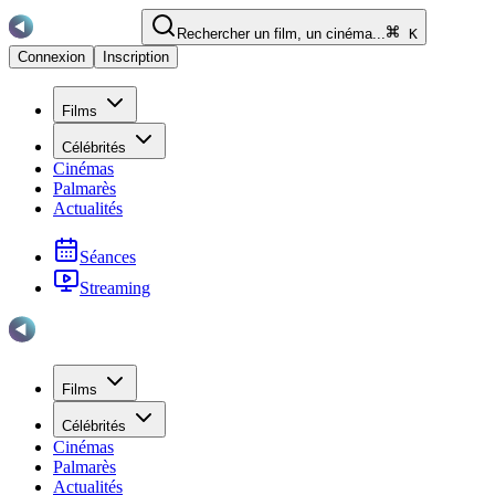
Rechercher un film, un cinéma...
K
Connexion
Inscription
Films
Célébrités
Cinémas
Palmarès
Actualités
Séances
Streaming
Films
Célébrités
Cinémas
Palmarès
Actualités