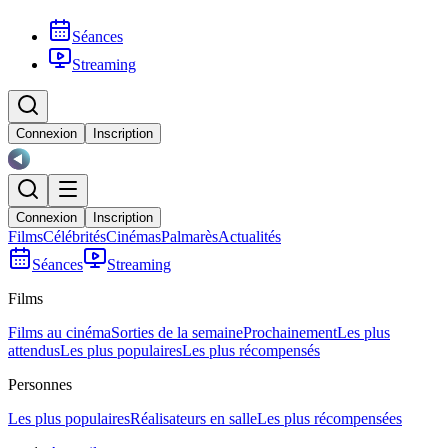
Séances
Streaming
Connexion
Inscription
Connexion
Inscription
Films
Célébrités
Cinémas
Palmarès
Actualités
Séances
Streaming
Films
Films au cinéma
Sorties de la semaine
Prochainement
Les plus
attendus
Les plus populaires
Les plus récompensés
Personnes
Les plus populaires
Réalisateurs en salle
Les plus récompensées