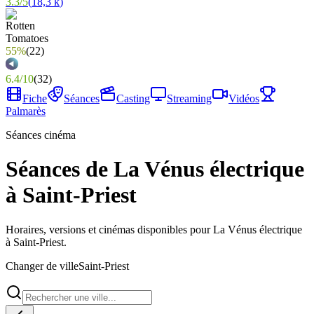
3.3
/
5
(
18,3 k
)
55%
(
22
)
6.4
/
10
(
32
)
Fiche
Séances
Casting
Streaming
Vidéos
Palmarès
Séances cinéma
Séances de La Vénus électrique
à Saint-Priest
Horaires, versions et cinémas disponibles pour La Vénus électrique
à Saint-Priest.
Changer de ville
Saint-Priest