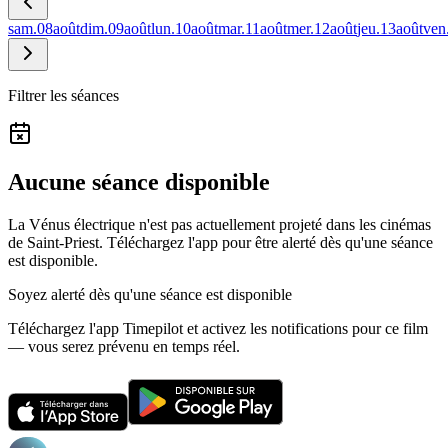
sam.
08
août
dim.
09
août
lun.
10
août
mar.
11
août
mer.
12
août
jeu.
13
août
ven
Filtrer les séances
Aucune séance disponible
La Vénus électrique n'est pas actuellement projeté dans les cinémas
de Saint-Priest.
Téléchargez l'app pour être alerté dès qu'une séance
est disponible.
Soyez alerté dès qu'une séance est disponible
Téléchargez l'app Timepilot et activez les notifications pour ce film
— vous serez prévenu en temps réel.