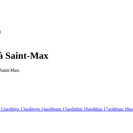
s
 à Saint-Max
 Saint-Max.
.
12
août
jeu.
13
août
ven.
14
août
sam.
15
août
dim.
16
août
lun.
17
août
mar.
18
ao