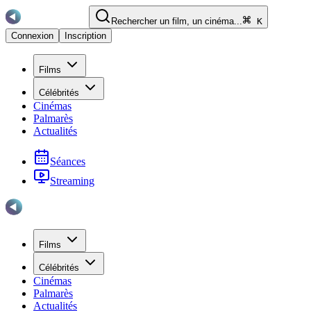
Rechercher un film, un cinéma...
K
Connexion
Inscription
Films
Célébrités
Cinémas
Palmarès
Actualités
Séances
Streaming
Films
Célébrités
Cinémas
Palmarès
Actualités