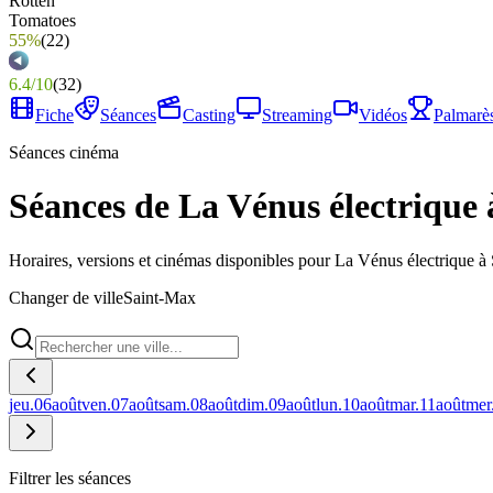
55%
(
22
)
6.4
/
10
(
32
)
Fiche
Séances
Casting
Streaming
Vidéos
Palmarè
Séances cinéma
Séances de La Vénus électrique
Horaires, versions et cinémas disponibles pour La Vénus électrique à
Changer de ville
Saint-Max
jeu.
06
août
ven.
07
août
sam.
08
août
dim.
09
août
lun.
10
août
mar.
11
août
mer
Filtrer les séances