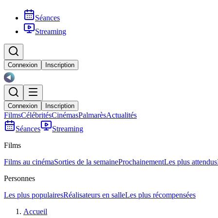
Séances
Streaming
Connexion
Inscription
Connexion
Inscription
Films
Célébrités
Cinémas
Palmarès
Actualités
Séances
Streaming
Films
Films au cinéma
Sorties de la semaine
Prochainement
Les plus attendus
Personnes
Les plus populaires
Réalisateurs en salle
Les plus récompensées
Accueil