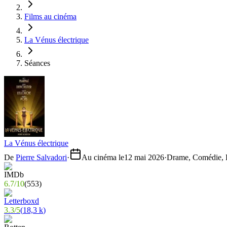
Films au cinéma
La Vénus électrique
Séances
La Vénus électrique
De
Pierre Salvadori
·
Au cinéma le
12 mai 2026
·
Drame, Comédie, H
6.7
/
10
(
553
)
3.3
/
5
(
18,3 k
)