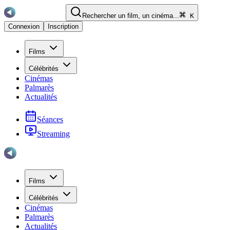
Rechercher un film, un cinéma...
K
Connexion
Inscription
Films
Célébrités
Cinémas
Palmarès
Actualités
Séances
Streaming
Films
Célébrités
Cinémas
Palmarès
Actualités