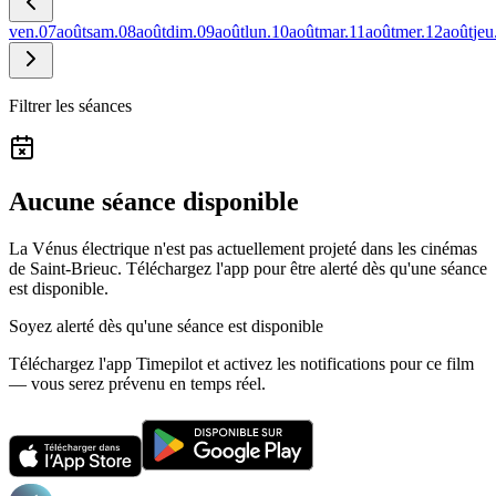
ven.
07
août
sam.
08
août
dim.
09
août
lun.
10
août
mar.
11
août
mer.
12
août
jeu
Filtrer les séances
Aucune séance disponible
La Vénus électrique n'est pas actuellement projeté dans les cinémas
de Saint-Brieuc.
Téléchargez l'app pour être alerté dès qu'une séance
est disponible.
Soyez alerté dès qu'une séance est disponible
Téléchargez l'app Timepilot et activez les notifications pour ce film
— vous serez prévenu en temps réel.