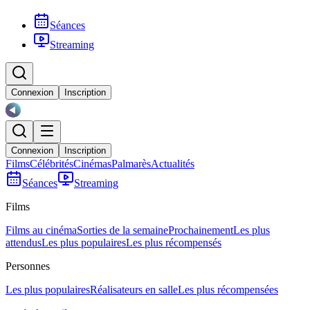
Séances
Streaming
Connexion
Inscription
Connexion
Inscription
Films
Célébrités
Cinémas
Palmarès
Actualités
Séances
Streaming
Films
Films au cinéma
Sorties de la semaine
Prochainement
Les plus
attendus
Les plus populaires
Les plus récompensés
Personnes
Les plus populaires
Réalisateurs en salle
Les plus récompensées