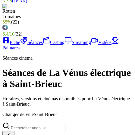
3.3
/
5
(
18,3 k
)
55%
(
22
)
6.4
/
10
(
32
)
Fiche
Séances
Casting
Streaming
Vidéos
Palmarès
Séances cinéma
Séances de La Vénus électrique
à Saint-Brieuc
Horaires, versions et cinémas disponibles pour La Vénus électrique
à Saint-Brieuc.
Changer de ville
Saint-Brieuc