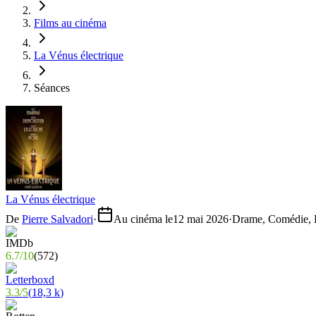
Films au cinéma
La Vénus électrique
Séances
La Vénus électrique
De
Pierre Salvadori
·
Au cinéma le
12 mai 2026
·
Drame, Comédie, H
6.7
/
10
(
572
)
3.3
/
5
(
18,3 k
)