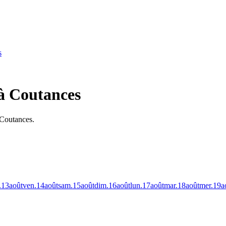
s
 à Coutances
 Coutances.
.
13
août
ven.
14
août
sam.
15
août
dim.
16
août
lun.
17
août
mar.
18
août
mer.
19
a