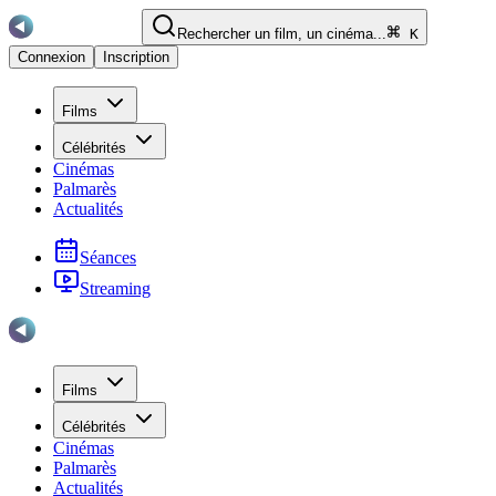
Rechercher un film, un cinéma...
K
Connexion
Inscription
Films
Célébrités
Cinémas
Palmarès
Actualités
Séances
Streaming
Films
Célébrités
Cinémas
Palmarès
Actualités