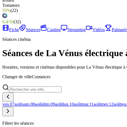
55%
(
22
)
6.4
/
10
(
32
)
Fiche
Séances
Casting
Streaming
Vidéos
Palmarè
Séances cinéma
Séances de La Vénus électrique
Horaires, versions et cinémas disponibles pour La Vénus électrique à
Changer de ville
Coutances
ven.
07
août
sam.
08
août
dim.
09
août
lun.
10
août
mar.
11
août
mer.
12
août
jeu
Filtrer les séances