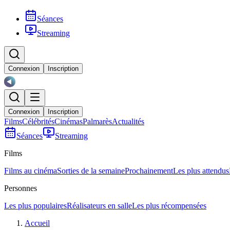
Séances
Streaming
Connexion
Inscription
Connexion
Inscription
Films
Célébrités
Cinémas
Palmarès
Actualités
Séances
Streaming
Films
Films au cinéma
Sorties de la semaine
Prochainement
Les plus attendus
Personnes
Les plus populaires
Réalisateurs en salle
Les plus récompensées
Accueil