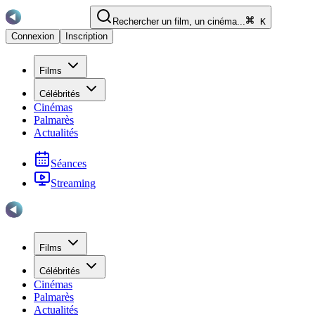
Rechercher un film, un cinéma...
K
Connexion
Inscription
Films
Célébrités
Cinémas
Palmarès
Actualités
Séances
Streaming
Films
Célébrités
Cinémas
Palmarès
Actualités