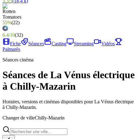
3.3
/
5
(
18,4 k
)
55%
(
22
)
6.4
/
10
(
32
)
Fiche
Séances
Casting
Streaming
Vidéos
Palmarès
Séances cinéma
Séances de La Vénus électrique
à Chilly-Mazarin
Horaires, versions et cinémas disponibles pour La Vénus électrique
à Chilly-Mazarin.
Changer de ville
Chilly-Mazarin