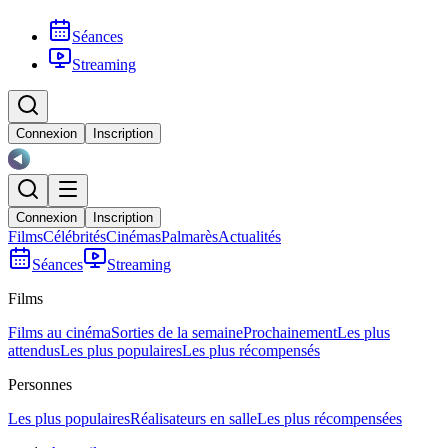
Séances
Streaming
Connexion
Inscription
Connexion
Inscription
Films
Célébrités
Cinémas
Palmarès
Actualités
Séances
Streaming
Films
Films au cinéma
Sorties de la semaine
Prochainement
Les plus
attendus
Les plus populaires
Les plus récompensés
Personnes
Les plus populaires
Réalisateurs en salle
Les plus récompensées