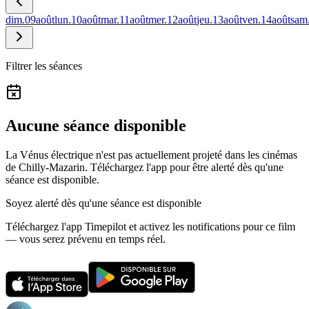
dim.
09
août
lun.
10
août
mar.
11
août
mer.
12
août
jeu.
13
août
ven.
14
août
sam
Filtrer les séances
Aucune séance disponible
La Vénus électrique n'est pas actuellement projeté dans les cinémas
de Chilly-Mazarin.
Téléchargez l'app pour être alerté dès qu'une
séance est disponible.
Soyez alerté dès qu'une séance est disponible
Téléchargez l'app Timepilot et activez les notifications pour ce film
— vous serez prévenu en temps réel.