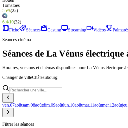
55%
(
22
)
6.4
/
10
(
32
)
Fiche
Séances
Casting
Streaming
Vidéos
Palmarè
Séances cinéma
Séances de La Vénus électrique
Horaires, versions et cinémas disponibles pour La Vénus électrique 
Changer de ville
Châteaubourg
ven.
07
août
sam.
08
août
dim.
09
août
lun.
10
août
mar.
11
août
mer.
12
août
jeu
Filtrer les séances