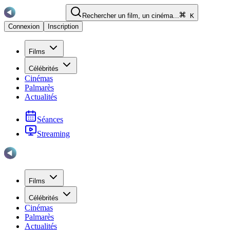
Rechercher un film, un cinéma...
K
Connexion
Inscription
Films
Célébrités
Cinémas
Palmarès
Actualités
Séances
Streaming
Films
Célébrités
Cinémas
Palmarès
Actualités