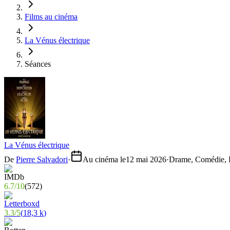
Films au cinéma
La Vénus électrique
Séances
La Vénus électrique
De
Pierre Salvadori
·
Au cinéma le
12 mai 2026
·
Drame, Comédie, H
6.7
/
10
(
572
)
3.3
/
5
(
18,3 k
)