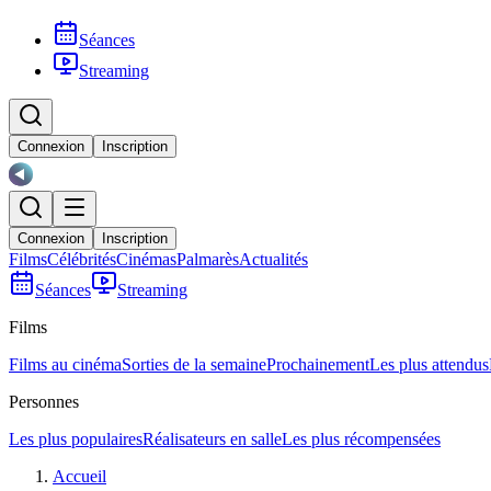
Séances
Streaming
Connexion
Inscription
Connexion
Inscription
Films
Célébrités
Cinémas
Palmarès
Actualités
Séances
Streaming
Films
Films au cinéma
Sorties de la semaine
Prochainement
Les plus attendus
Personnes
Les plus populaires
Réalisateurs en salle
Les plus récompensées
Accueil