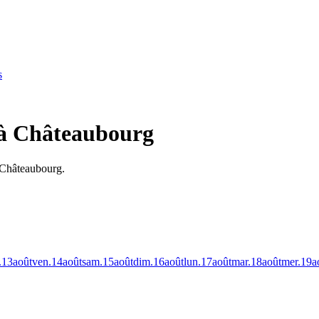
s
 à Châteaubourg
à Châteaubourg.
.
13
août
ven.
14
août
sam.
15
août
dim.
16
août
lun.
17
août
mar.
18
août
mer.
19
a