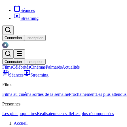
Séances
Streaming
Connexion
Inscription
Connexion
Inscription
Films
Célébrités
Cinémas
Palmarès
Actualités
Séances
Streaming
Films
Films au cinéma
Sorties de la semaine
Prochainement
Les plus attendus
Personnes
Les plus populaires
Réalisateurs en salle
Les plus récompensées
Accueil