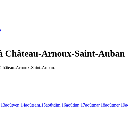
s
e à Château-Arnoux-Saint-Auban
 à Château-Arnoux-Saint-Auban.
.
13
août
ven.
14
août
sam.
15
août
dim.
16
août
lun.
17
août
mar.
18
août
mer.
19
a