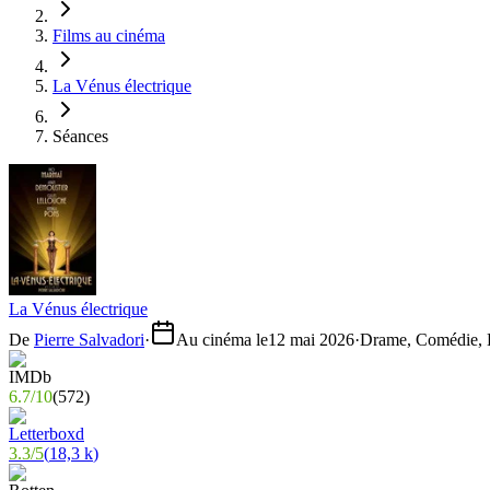
Films au cinéma
La Vénus électrique
Séances
La Vénus électrique
De
Pierre Salvadori
·
Au cinéma le
12 mai 2026
·
Drame, Comédie, H
6.7
/
10
(
572
)
3.3
/
5
(
18,3 k
)