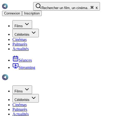
Rechercher un film, un cinéma...
K
Connexion
Inscription
Films
Célébrités
Cinémas
Palmarès
Actualités
Séances
Streaming
Films
Célébrités
Cinémas
Palmarès
Actualités