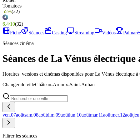
55%
(
22
)
6.4
/
10
(
32
)
Fiche
Séances
Casting
Streaming
Vidéos
Palmarè
Séances cinéma
Séances de La Vénus électriqu
Horaires, versions et cinémas disponibles pour La Vénus électrique
Changer de ville
Château-Arnoux-Saint-Auban
ven.
07
août
sam.
08
août
dim.
09
août
lun.
10
août
mar.
11
août
mer.
12
août
jeu
Filtrer les séances