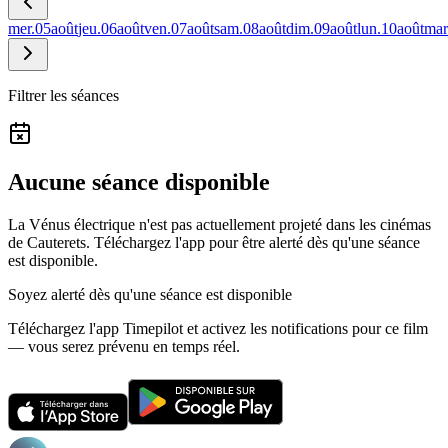
mer.
05
août
jeu.
06
août
ven.
07
août
sam.
08
août
dim.
09
août
lun.
10
août
mar
Filtrer les séances
Aucune séance disponible
La Vénus électrique n'est pas actuellement projeté dans les cinémas
de Cauterets.
Téléchargez l'app pour être alerté dès qu'une séance
est disponible.
Soyez alerté dès qu'une séance est disponible
Téléchargez l'app Timepilot et activez les notifications pour ce film
— vous serez prévenu en temps réel.