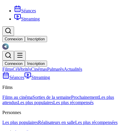
Séances
Streaming
Connexion
Inscription
Connexion
Inscription
Films
Célébrités
Cinémas
Palmarès
Actualités
Séances
Streaming
Films
Films au cinéma
Sorties de la semaine
Prochainement
Les plus
attendus
Les plus populaires
Les plus récompensés
Personnes
Les plus populaires
Réalisateurs en salle
Les plus récompensées