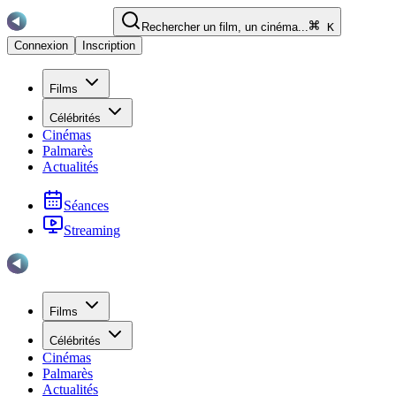
Rechercher un film, un cinéma...
K
Connexion
Inscription
Films
Célébrités
Cinémas
Palmarès
Actualités
Séances
Streaming
Films
Célébrités
Cinémas
Palmarès
Actualités