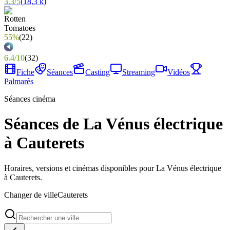
3.3
/
5
(
18,3 k
)
55%
(
22
)
6.4
/
10
(
32
)
Fiche
Séances
Casting
Streaming
Vidéos
Palmarès
Séances cinéma
Séances de La Vénus électrique
à Cauterets
Horaires, versions et cinémas disponibles pour La Vénus électrique
à Cauterets.
Changer de ville
Cauterets