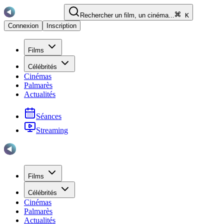
Rechercher un film, un cinéma...
K
Connexion
Inscription
Films
Célébrités
Cinémas
Palmarès
Actualités
Séances
Streaming
Films
Célébrités
Cinémas
Palmarès
Actualités