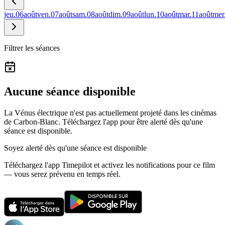
jeu.
06
août
ven.
07
août
sam.
08
août
dim.
09
août
lun.
10
août
mar.
11
août
mer
Filtrer les séances
Aucune séance disponible
La Vénus électrique n'est pas actuellement projeté dans les cinémas
de Carbon-Blanc.
Téléchargez l'app pour être alerté dès qu'une
séance est disponible.
Soyez alerté dès qu'une séance est disponible
Téléchargez l'app Timepilot et activez les notifications pour ce film
— vous serez prévenu en temps réel.