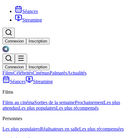
Séances
Streaming
Connexion
Inscription
Connexion
Inscription
Films
Célébrités
Cinémas
Palmarès
Actualités
Séances
Streaming
Films
Films au cinéma
Sorties de la semaine
Prochainement
Les plus
attendus
Les plus populaires
Les plus récompensés
Personnes
Les plus populaires
Réalisateurs en salle
Les plus récompensées