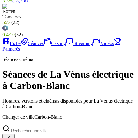
3.3
/
5
(
18,3 k
)
55%
(
22
)
6.4
/
10
(
32
)
Fiche
Séances
Casting
Streaming
Vidéos
Palmarès
Séances cinéma
Séances de La Vénus électrique
à Carbon-Blanc
Horaires, versions et cinémas disponibles pour La Vénus électrique
à Carbon-Blanc.
Changer de ville
Carbon-Blanc