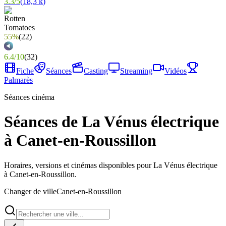
3.3
/
5
(
18,3 k
)
55%
(
22
)
6.4
/
10
(
32
)
Fiche
Séances
Casting
Streaming
Vidéos
Palmarès
Séances cinéma
Séances de La Vénus électrique
à Canet-en-Roussillon
Horaires, versions et cinémas disponibles pour La Vénus électrique
à Canet-en-Roussillon.
Changer de ville
Canet-en-Roussillon