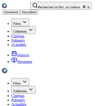
Rechercher un film, un cinéma...
K
Connexion
Inscription
Films
Célébrités
Cinémas
Palmarès
Actualités
Séances
Streaming
Films
Célébrités
Cinémas
Palmarès
Actualités