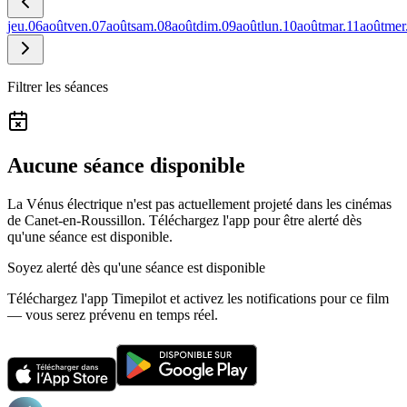
jeu.
06
août
ven.
07
août
sam.
08
août
dim.
09
août
lun.
10
août
mar.
11
août
mer
Filtrer les séances
Aucune séance disponible
La Vénus électrique n'est pas actuellement projeté dans les cinémas
de Canet-en-Roussillon.
Téléchargez l'app pour être alerté dès
qu'une séance est disponible.
Soyez alerté dès qu'une séance est disponible
Téléchargez l'app Timepilot et activez les notifications pour ce film
— vous serez prévenu en temps réel.