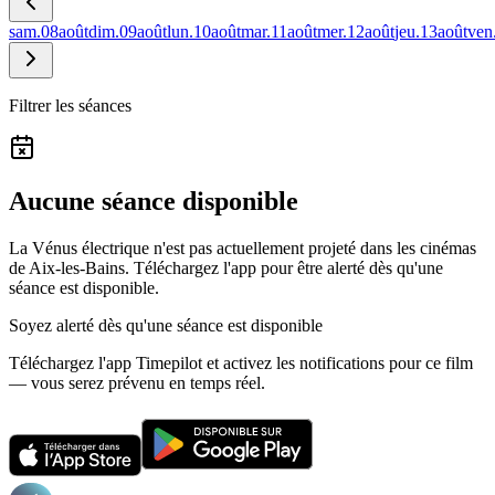
sam.
08
août
dim.
09
août
lun.
10
août
mar.
11
août
mer.
12
août
jeu.
13
août
ven
Filtrer les séances
Aucune séance disponible
La Vénus électrique n'est pas actuellement projeté dans les cinémas
de Aix-les-Bains.
Téléchargez l'app pour être alerté dès qu'une
séance est disponible.
Soyez alerté dès qu'une séance est disponible
Téléchargez l'app Timepilot et activez les notifications pour ce film
— vous serez prévenu en temps réel.