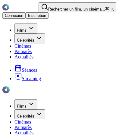
Rechercher un film, un cinéma...
K
Connexion
Inscription
Films
Célébrités
Cinémas
Palmarès
Actualités
Séances
Streaming
Films
Célébrités
Cinémas
Palmarès
Actualités