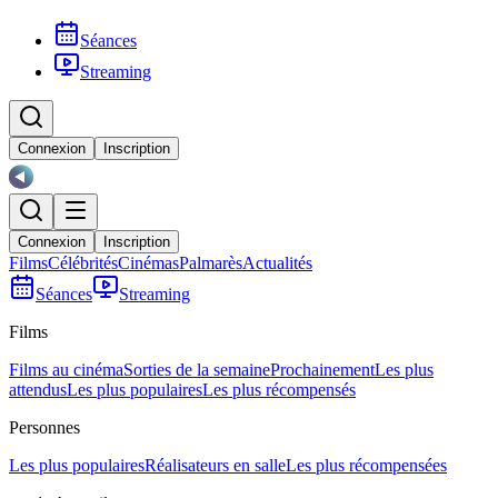
Séances
Streaming
Connexion
Inscription
Connexion
Inscription
Films
Célébrités
Cinémas
Palmarès
Actualités
Séances
Streaming
Films
Films au cinéma
Sorties de la semaine
Prochainement
Les plus
attendus
Les plus populaires
Les plus récompensés
Personnes
Les plus populaires
Réalisateurs en salle
Les plus récompensées