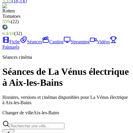
3.3
/
5
(
18,3 k
)
55%
(
22
)
6.4
/
10
(
32
)
Fiche
Séances
Casting
Streaming
Vidéos
Palmarès
Séances cinéma
Séances de La Vénus électrique
à Aix-les-Bains
Horaires, versions et cinémas disponibles pour La Vénus électrique
à Aix-les-Bains.
Changer de ville
Aix-les-Bains