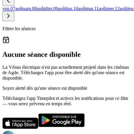
ven.
07
août
sam.
08
août
dim.
09
août
lun.
10
août
mar.
11
août
mer.
12
août
jeu
Filtrer les séances
Aucune séance disponible
La Vénus électrique n'est pas actuellement projeté dans les cinémas
de Agde.
Téléchargez l'app pour être alerté dès qu'une séance est
disponible.
Soyez alerté dès qu'une séance est disponible
Téléchargez l'app Timepilot et activez les notifications pour ce film
— vous serez prévenu en temps réel.