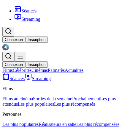
Séances
Streaming
Connexion
Inscription
Connexion
Inscription
Films
Célébrités
Cinémas
Palmarès
Actualités
Séances
Streaming
Films
Films au cinéma
Sorties de la semaine
Prochainement
Les plus
attendus
Les plus populaires
Les plus récompensés
Personnes
Les plus populaires
Réalisateurs en salle
Les plus récompensées