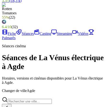
3.3
/
5
(
18,3 k
)
55%
(
22
)
6.4
/
10
(
32
)
Fiche
Séances
Casting
Streaming
Vidéos
Palmarès
Séances cinéma
Séances de La Vénus électrique
à Agde
Horaires, versions et cinémas disponibles pour La Vénus électrique
à Agde.
Changer de ville
Agde