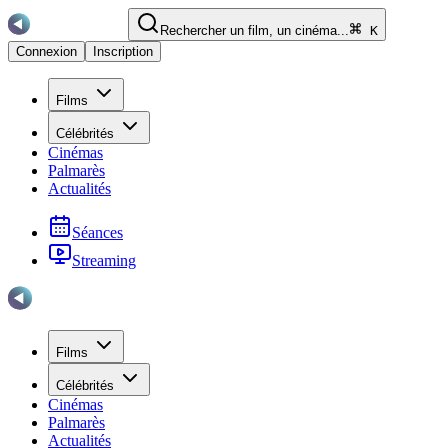
Rechercher un film, un cinéma...
K
Connexion
Inscription
Films
Célébrités
Cinémas
Palmarès
Actualités
Séances
Streaming
Films
Célébrités
Cinémas
Palmarès
Actualités