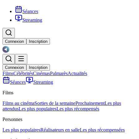
Séances
Streaming
Connexion
Inscription
Connexion
Inscription
Films
Célébrités
Cinémas
Palmarès
Actualités
Séances
Streaming
Films
Films au cinéma
Sorties de la semaine
Prochainement
Les plus
attendus
Les plus populaires
Les plus récompensés
Personnes
Les plus populaires
Réalisateurs en salle
Les plus récompensées