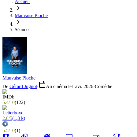
Accueil
Mauvaise Pioche
Séances
Mauvaise Pioche
De
Gérard Jugnot
·
Au cinéma le
1 avr. 2026
·
Comédie
5.4
/
10
(
122
)
2.8
/
5
(
1,3 k
)
5.5
/
10
(
1
)