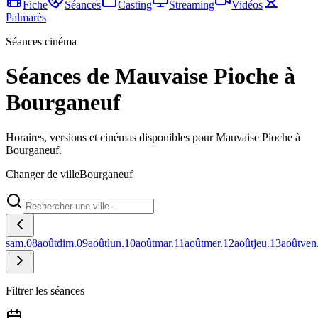
Fiche
Séances
Casting
Streaming
Vidéos
Palmarès
Séances cinéma
Séances de Mauvaise Pioche à
Bourganeuf
Horaires, versions et cinémas disponibles pour Mauvaise Pioche à
Bourganeuf.
Changer de ville
Bourganeuf
sam.
08
août
dim.
09
août
lun.
10
août
mar.
11
août
mer.
12
août
jeu.
13
août
ven
Filtrer les séances