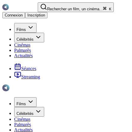
Rechercher un film, un cinéma...
K
Connexion
Inscription
Films
Célébrités
Cinémas
Palmarès
Actualités
Séances
Streaming
Films
Célébrités
Cinémas
Palmarès
Actualités