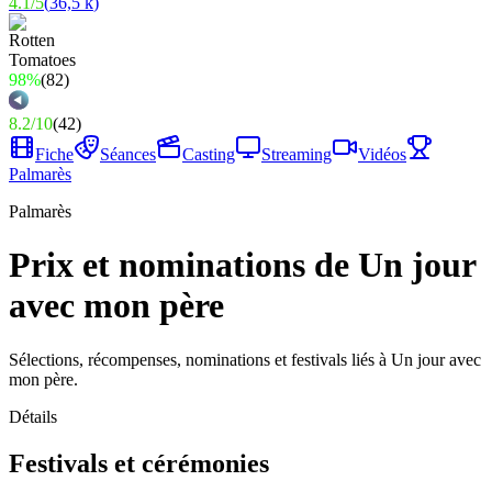
4.1
/
5
(
36,5 k
)
98%
(
82
)
8.2
/
10
(
42
)
Fiche
Séances
Casting
Streaming
Vidéos
Palmarès
Palmarès
Prix et nominations de Un jour
avec mon père
Sélections, récompenses, nominations et festivals liés à Un jour avec
mon père.
Détails
Festivals et cérémonies