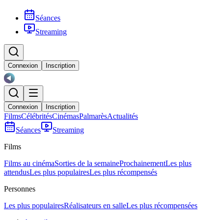
Séances
Streaming
Connexion
Inscription
Connexion
Inscription
Films
Célébrités
Cinémas
Palmarès
Actualités
Séances
Streaming
Films
Films au cinéma
Sorties de la semaine
Prochainement
Les plus
attendus
Les plus populaires
Les plus récompensés
Personnes
Les plus populaires
Réalisateurs en salle
Les plus récompensées