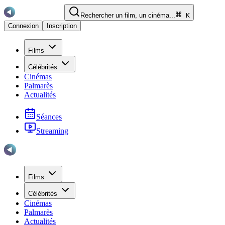
Rechercher un film, un cinéma...
K
Connexion
Inscription
Films
Célébrités
Cinémas
Palmarès
Actualités
Séances
Streaming
Films
Célébrités
Cinémas
Palmarès
Actualités