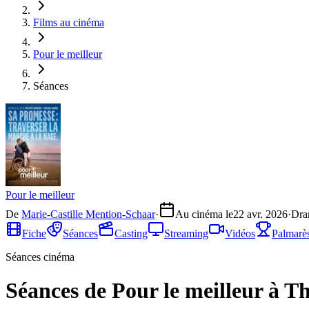
Films au cinéma
Pour le meilleur
Séances
Pour le meilleur
De
Marie-Castille Mention-Schaar
·
Au cinéma le
22 avr. 2026
·
Dra
Fiche
Séances
Casting
Streaming
Vidéos
Palmarè
Séances cinéma
Séances de Pour le meilleur à T