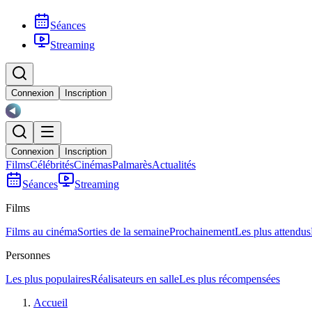
Séances
Streaming
Connexion
Inscription
Connexion
Inscription
Films
Célébrités
Cinémas
Palmarès
Actualités
Séances
Streaming
Films
Films au cinéma
Sorties de la semaine
Prochainement
Les plus attendus
Personnes
Les plus populaires
Réalisateurs en salle
Les plus récompensées
Accueil