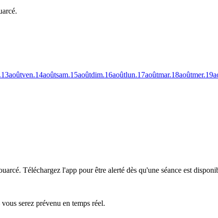
uarcé.
.
13
août
ven.
14
août
sam.
15
août
dim.
16
août
lun.
17
août
mar.
18
août
mer.
19
a
ouarcé.
Téléchargez l'app pour être alerté dès qu'une séance est disponi
— vous serez prévenu en temps réel.