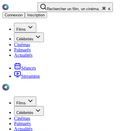
Rechercher un film, un cinéma...
K
Connexion
Inscription
Films
Célébrités
Cinémas
Palmarès
Actualités
Séances
Streaming
Films
Célébrités
Cinémas
Palmarès
Actualités