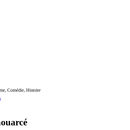
me, Comédie, Histoire
s
houarcé