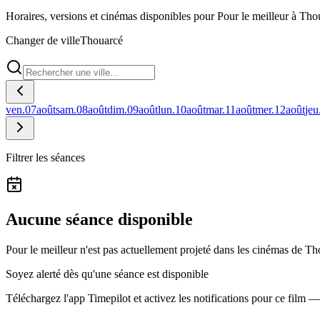
Horaires, versions et cinémas disponibles pour Pour le meilleur à Tho
Changer de ville
Thouarcé
ven.
07
août
sam.
08
août
dim.
09
août
lun.
10
août
mar.
11
août
mer.
12
août
jeu
Filtrer les séances
Aucune séance disponible
Pour le meilleur n'est pas actuellement projeté dans les cinémas de Th
Soyez alerté dès qu'une séance est disponible
Téléchargez l'app Timepilot et activez les notifications pour ce film 