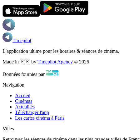
Timepilot
L'application ultime pour les horaires & séances de cinéma.
Made in 🇫🇷 by
Timepilot Agency
©
2026
Données fournies par
Navigation
Accueil
Cinémas
Actualités
Télécharger l'app
Les cartes cinéma à Paris
Villes
Retrouvez les séances de cinéma dans les plus grandes villes de Franc