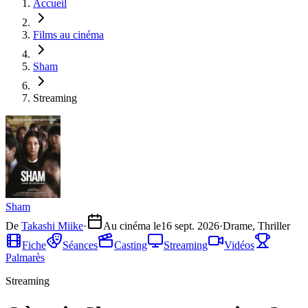
Accueil
Films au cinéma
Sham
Streaming
Sham
De
Takashi Miike
·
Au cinéma le
16 sept. 2026
·
Drame, Thriller
Fiche
Séances
Casting
Streaming
Vidéos
Palmarès
Streaming