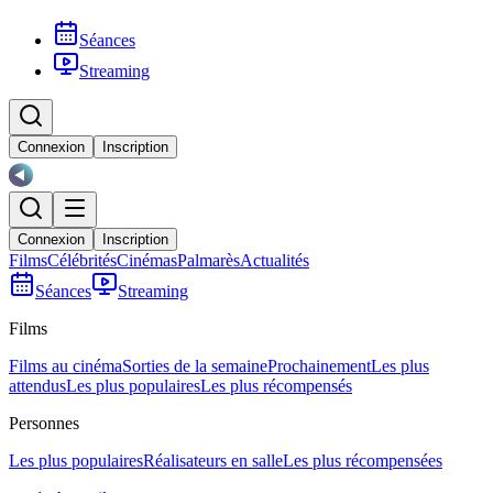
Séances
Streaming
Connexion
Inscription
Connexion
Inscription
Films
Célébrités
Cinémas
Palmarès
Actualités
Séances
Streaming
Films
Films au cinéma
Sorties de la semaine
Prochainement
Les plus
attendus
Les plus populaires
Les plus récompensés
Personnes
Les plus populaires
Réalisateurs en salle
Les plus récompensées