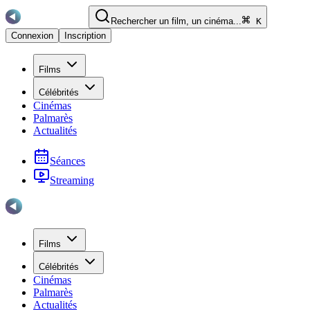
Rechercher un film, un cinéma...
K
Connexion
Inscription
Films
Célébrités
Cinémas
Palmarès
Actualités
Séances
Streaming
Films
Célébrités
Cinémas
Palmarès
Actualités