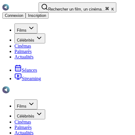
Rechercher un film, un cinéma...
K
Connexion
Inscription
Films
Célébrités
Cinémas
Palmarès
Actualités
Séances
Streaming
Films
Célébrités
Cinémas
Palmarès
Actualités