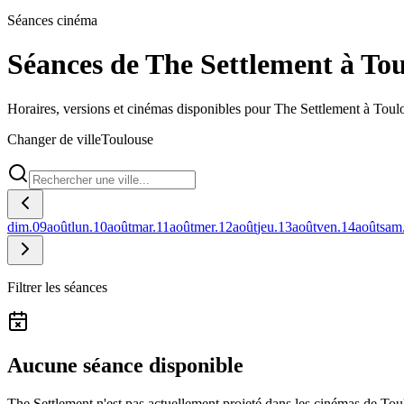
Séances cinéma
Séances de The Settlement à To
Horaires, versions et cinémas disponibles pour The Settlement à Toul
Changer de ville
Toulouse
dim.
09
août
lun.
10
août
mar.
11
août
mer.
12
août
jeu.
13
août
ven.
14
août
sam
Filtrer les séances
Aucune séance disponible
The Settlement n'est pas actuellement projeté dans les cinémas de Tou