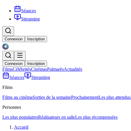
Séances
Streaming
Connexion
Inscription
Connexion
Inscription
Films
Célébrités
Cinémas
Palmarès
Actualités
Séances
Streaming
Films
Films au cinéma
Sorties de la semaine
Prochainement
Les plus attendus
Personnes
Les plus populaires
Réalisateurs en salle
Les plus récompensées
Accueil