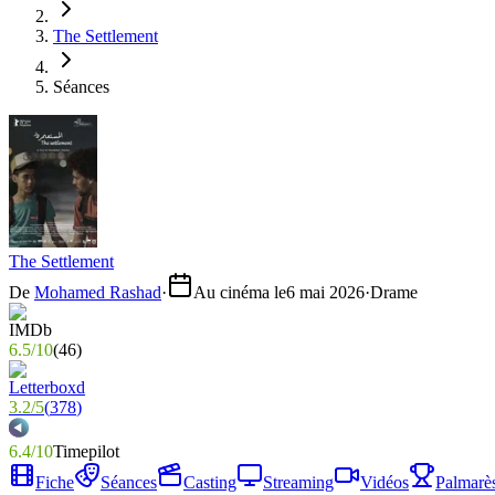
The Settlement
Séances
The Settlement
De
Mohamed Rashad
·
Au cinéma le
6 mai 2026
·
Drame
6.5
/
10
(
46
)
3.2
/
5
(
378
)
6.4
/
10
Timepilot
Fiche
Séances
Casting
Streaming
Vidéos
Palmarè