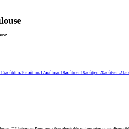
ulouse
ouse.
.
15
août
dim.
16
août
lun.
17
août
mar.
18
août
mer.
19
août
jeu.
20
août
ven.
21
ao
louse.
Téléchargez l'app pour être alerté dès qu'une séance est disponibl