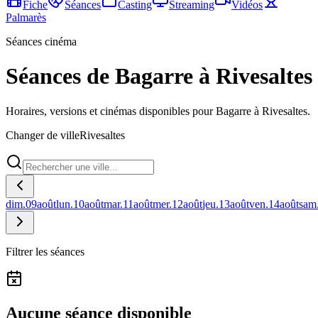
Fiche
Séances
Casting
Streaming
Vidéos
Palmarès
Séances cinéma
Séances de Bagarre à Rivesaltes
Horaires, versions et cinémas disponibles pour Bagarre à Rivesaltes.
Changer de ville
Rivesaltes
dim.
09
août
lun.
10
août
mar.
11
août
mer.
12
août
jeu.
13
août
ven.
14
août
sam
Filtrer les séances
Aucune séance disponible