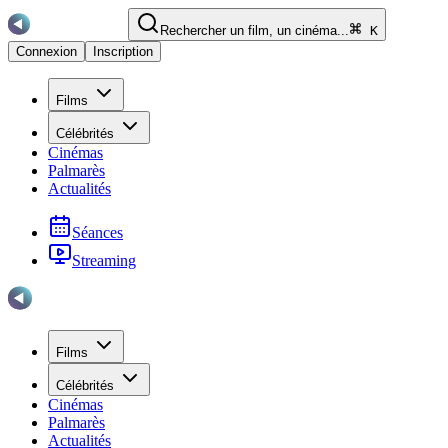
Rechercher un film, un cinéma...
K
Connexion
Inscription
Films
Célébrités
Cinémas
Palmarès
Actualités
Séances
Streaming
Films
Célébrités
Cinémas
Palmarès
Actualités