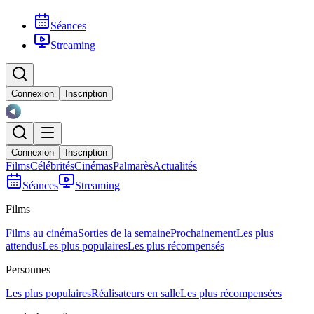
Séances
Streaming
Connexion
Inscription
Connexion
Inscription
Films
Célébrités
Cinémas
Palmarès
Actualités
Séances
Streaming
Films
Films au cinéma
Sorties de la semaine
Prochainement
Les plus
attendus
Les plus populaires
Les plus récompensés
Personnes
Les plus populaires
Réalisateurs en salle
Les plus récompensées