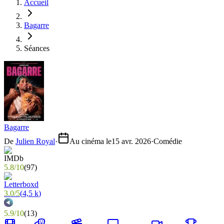
Accueil
Bagarre
Séances
Bagarre
De
Julien Royal
·
Au cinéma le
15 avr. 2026
·
Comédie
5.8
/
10
(
97
)
3.0
/
5
(
4,5 k
)
5.9
/
10
(
13
)