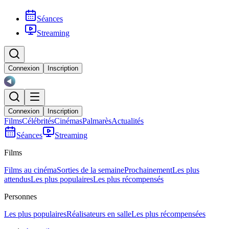
Séances
Streaming
Connexion
Inscription
Connexion
Inscription
Films
Célébrités
Cinémas
Palmarès
Actualités
Séances
Streaming
Films
Films au cinéma
Sorties de la semaine
Prochainement
Les plus
attendus
Les plus populaires
Les plus récompensés
Personnes
Les plus populaires
Réalisateurs en salle
Les plus récompensées