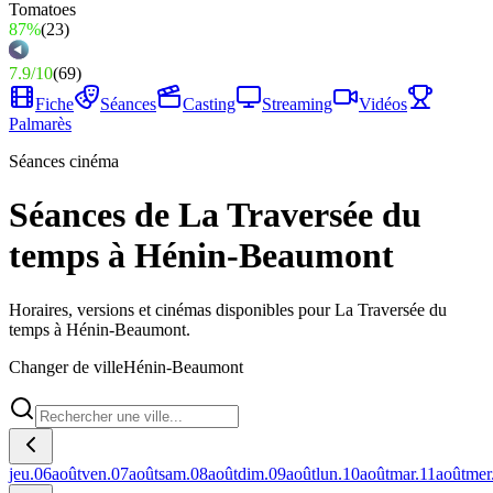
87%
(
23
)
7.9
/
10
(
69
)
Fiche
Séances
Casting
Streaming
Vidéos
Palmarès
Séances cinéma
Séances de La Traversée du
temps à Hénin-Beaumont
Horaires, versions et cinémas disponibles pour La Traversée du
temps à Hénin-Beaumont.
Changer de ville
Hénin-Beaumont
jeu.
06
août
ven.
07
août
sam.
08
août
dim.
09
août
lun.
10
août
mar.
11
août
mer