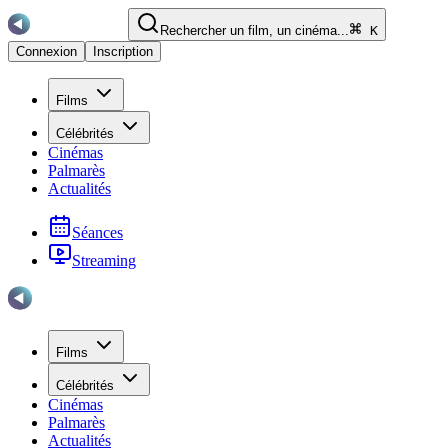
Rechercher un film, un cinéma...
K
Connexion
Inscription
Films
Célébrités
Cinémas
Palmarès
Actualités
Séances
Streaming
Films
Célébrités
Cinémas
Palmarès
Actualités