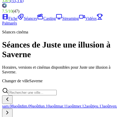
3.8
/
5
(
53,3 k
)
7.5
/
10
(
47
)
Fiche
Séances
Casting
Streaming
Vidéos
Palmarès
Séances cinéma
Séances de Juste une illusion à
Saverne
Horaires, versions et cinémas disponibles pour Juste une illusion à
Saverne.
Changer de ville
Saverne
sam.
08
août
dim.
09
août
lun.
10
août
mar.
11
août
mer.
12
août
jeu.
13
août
ven