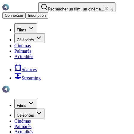
Rechercher un film, un cinéma...
K
Connexion
Inscription
Films
Célébrités
Cinémas
Palmarès
Actualités
Séances
Streaming
Films
Célébrités
Cinémas
Palmarès
Actualités