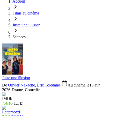
Accueil
Films au cinéma
Juste une illusion
Séances
Juste une illusion
De
Olivier Nakache
,
Éric Toledano
·
Au cinéma le
15 avr.
2026
·
Drame, Comédie
7.4
/
10
(
1,1 k
)