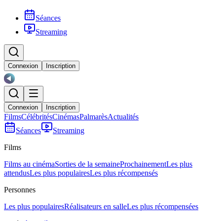
Séances
Streaming
Connexion
Inscription
Connexion
Inscription
Films
Célébrités
Cinémas
Palmarès
Actualités
Séances
Streaming
Films
Films au cinéma
Sorties de la semaine
Prochainement
Les plus
attendus
Les plus populaires
Les plus récompensés
Personnes
Les plus populaires
Réalisateurs en salle
Les plus récompensées