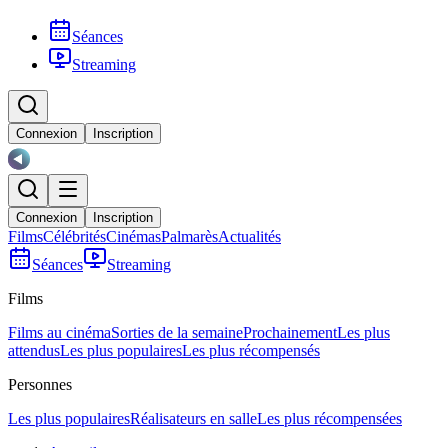
Séances
Streaming
Connexion
Inscription
Connexion
Inscription
Films
Célébrités
Cinémas
Palmarès
Actualités
Séances
Streaming
Films
Films au cinéma
Sorties de la semaine
Prochainement
Les plus
attendus
Les plus populaires
Les plus récompensés
Personnes
Les plus populaires
Réalisateurs en salle
Les plus récompensées