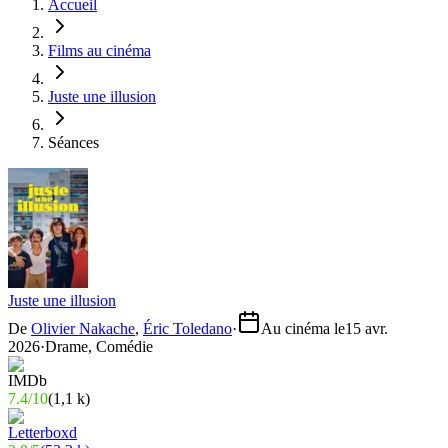
Accueil
Films au cinéma
Juste une illusion
Séances
Juste une illusion
De
Olivier Nakache
,
Éric Toledano
·
Au cinéma le
15 avr.
2026
·
Drame, Comédie
7.4
/
10
(
1,1 k
)