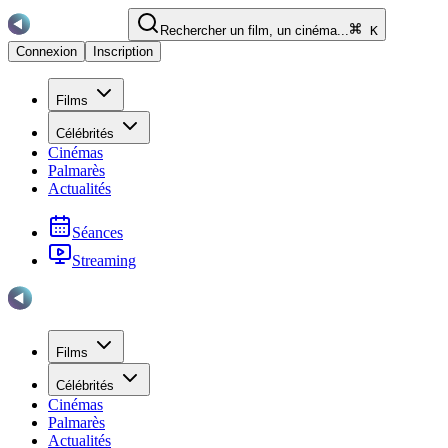
Rechercher un film, un cinéma...
K
Connexion
Inscription
Films
Célébrités
Cinémas
Palmarès
Actualités
Séances
Streaming
Films
Célébrités
Cinémas
Palmarès
Actualités