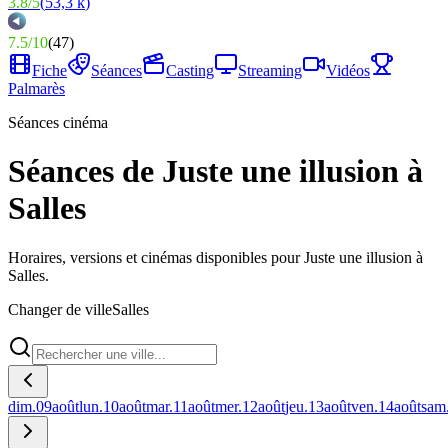
3.8
/
5
(
53,3 k
)
7.5
/
10
(
47
)
Fiche
Séances
Casting
Streaming
Vidéos
Palmarès
Séances cinéma
Séances de Juste une illusion à
Salles
Horaires, versions et cinémas disponibles pour Juste une illusion à
Salles.
Changer de ville
Salles
dim.
09
août
lun.
10
août
mar.
11
août
mer.
12
août
jeu.
13
août
ven.
14
août
sam