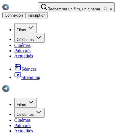
Rechercher un film, un cinéma...
K
Connexion
Inscription
Films
Célébrités
Cinémas
Palmarès
Actualités
Séances
Streaming
Films
Célébrités
Cinémas
Palmarès
Actualités