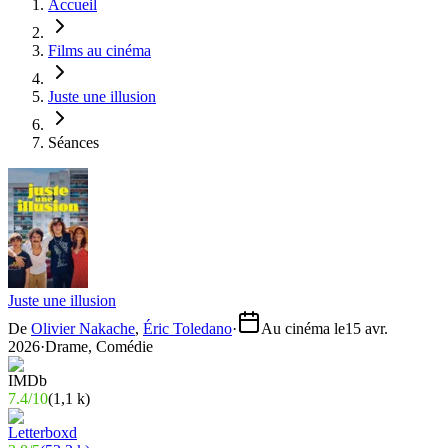
Accueil
Films au cinéma
Juste une illusion
Séances
Juste une illusion
De
Olivier Nakache
,
Éric Toledano
·
Au cinéma le
15 avr.
2026
·
Drame, Comédie
7.4
/
10
(
1,1 k
)