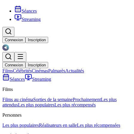
Séances
Streaming
Connexion
Inscription
Connexion
Inscription
Films
Célébrités
Cinémas
Palmarès
Actualités
Séances
Streaming
Films
Films au cinéma
Sorties de la semaine
Prochainement
Les plus
attendus
Les plus populaires
Les plus récompensés
Personnes
Les plus populaires
Réalisateurs en salle
Les plus récompensées