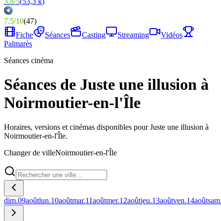
3.8
/
5
(
53,3 k
)
7.5
/
10
(
47
)
Fiche
Séances
Casting
Streaming
Vidéos
Palmarès
Séances cinéma
Séances de Juste une illusion à
Noirmoutier-en-l'Île
Horaires, versions et cinémas disponibles pour Juste une illusion à
Noirmoutier-en-l'Île.
Changer de ville
Noirmoutier-en-l'Île
dim.
09
août
lun.
10
août
mar.
11
août
mer.
12
août
jeu.
13
août
ven.
14
août
sam