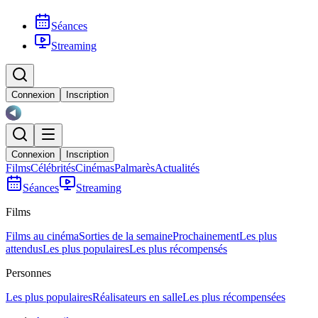
Séances
Streaming
Connexion
Inscription
Connexion
Inscription
Films
Célébrités
Cinémas
Palmarès
Actualités
Séances
Streaming
Films
Films au cinéma
Sorties de la semaine
Prochainement
Les plus
attendus
Les plus populaires
Les plus récompensés
Personnes
Les plus populaires
Réalisateurs en salle
Les plus récompensées