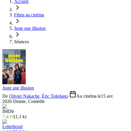
Accueil
Films au cinéma
Juste une illusion
Séances
Juste une illusion
De
Olivier Nakache
,
Éric Toledano
·
Au cinéma le
15 avr.
2026
·
Drame, Comédie
7.4
/
10
(
1,1 k
)