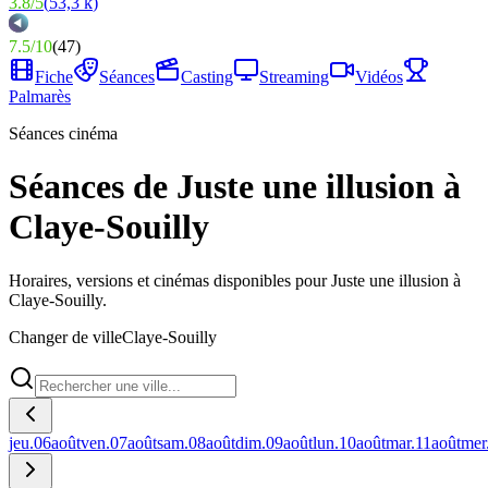
3.8
/
5
(
53,3 k
)
7.5
/
10
(
47
)
Fiche
Séances
Casting
Streaming
Vidéos
Palmarès
Séances cinéma
Séances de Juste une illusion à
Claye-Souilly
Horaires, versions et cinémas disponibles pour Juste une illusion à
Claye-Souilly.
Changer de ville
Claye-Souilly
jeu.
06
août
ven.
07
août
sam.
08
août
dim.
09
août
lun.
10
août
mar.
11
août
mer