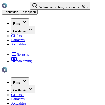
Rechercher un film, un cinéma...
K
Connexion
Inscription
Films
Célébrités
Cinémas
Palmarès
Actualités
Séances
Streaming
Films
Célébrités
Cinémas
Palmarès
Actualités