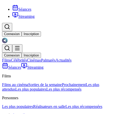
Séances
Streaming
Connexion
Inscription
Connexion
Inscription
Films
Célébrités
Cinémas
Palmarès
Actualités
Séances
Streaming
Films
Films au cinéma
Sorties de la semaine
Prochainement
Les plus
attendus
Les plus populaires
Les plus récompensés
Personnes
Les plus populaires
Réalisateurs en salle
Les plus récompensées