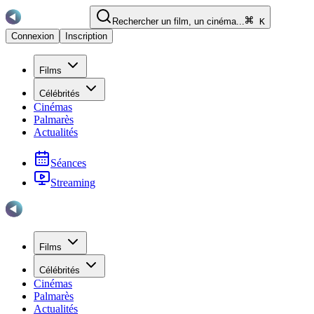
Rechercher un film, un cinéma...
K
Connexion
Inscription
Films
Célébrités
Cinémas
Palmarès
Actualités
Séances
Streaming
Films
Célébrités
Cinémas
Palmarès
Actualités