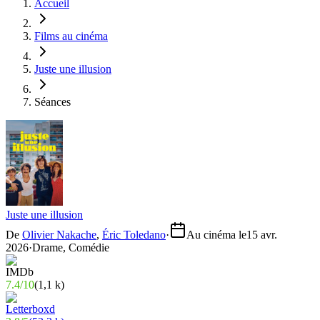
Accueil
Films au cinéma
Juste une illusion
Séances
Juste une illusion
De
Olivier Nakache
,
Éric Toledano
·
Au cinéma le
15 avr.
2026
·
Drame, Comédie
7.4
/
10
(
1,1 k
)