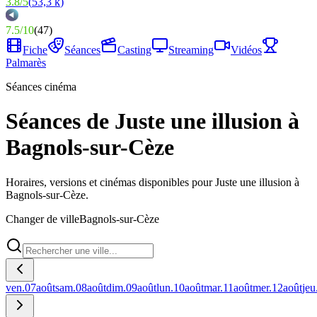
3.8
/
5
(
53,3 k
)
7.5
/
10
(
47
)
Fiche
Séances
Casting
Streaming
Vidéos
Palmarès
Séances cinéma
Séances de Juste une illusion à
Bagnols-sur-Cèze
Horaires, versions et cinémas disponibles pour Juste une illusion à
Bagnols-sur-Cèze.
Changer de ville
Bagnols-sur-Cèze
ven.
07
août
sam.
08
août
dim.
09
août
lun.
10
août
mar.
11
août
mer.
12
août
jeu